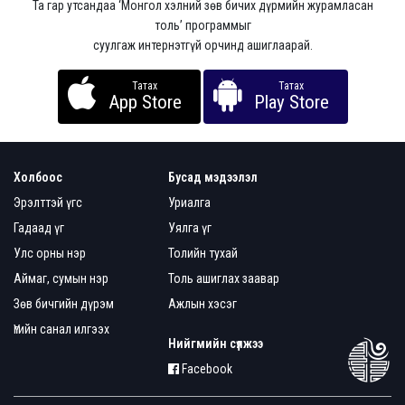
Та гар утсандаа ‘Монгол хэлний зөв бичих дүрмийн журамласан
толь’ программыг
суулгаж интернэтгүй орчинд ашиглаарай.
Татах
Татах
App Store
Play Store
Холбоос
Бусад мэдээлэл
Эрэлттэй үгс
Уриалга
Гадаад үг
Уялга үг
Улс орны нэр
Толийн тухай
Аймаг, сумын нэр
Толь ашиглах заавар
Зөв бичгийн дүрэм
Ажлын хэсэг
Үгийн санал илгээх
Нийгмийн сүлжээ
Facebook