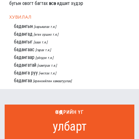
бугын овогт багтах өвсөн идшит хүдэр
ХУВИЛАЛ
бадангын
[харьяалах т.я.]
бадангад
[өгөх орших т.я.]
бадангыг
[заах т.я.]
бадангаас
[гарах т.я.]
бадангаар
[үйлдэх т.я.]
бадангатай
[хамтрах т.я.]
баданга руу
[чиглэх т.я.]
бадангаа
[ерөнхийлөн хамаатуулах]
ӨНӨӨДРИЙН ҮГ
улбарт