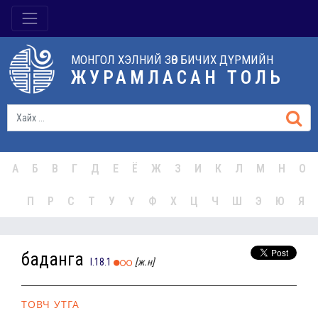
МОНГОЛ ХЭЛНИЙ ЗӨВ БИЧИХ ДҮРМИЙН
ЖУРАМЛАСАН ТОЛЬ
А
Б
В
Г
Д
Е
Ё
Ж
З
И
К
Л
М
Н
О
П
Р
С
Т
У
Ү
Ф
Х
Ц
Ч
Ш
Э
Ю
Я
баданга
I.18.1
[ж.н]
ТОВЧ УТГА