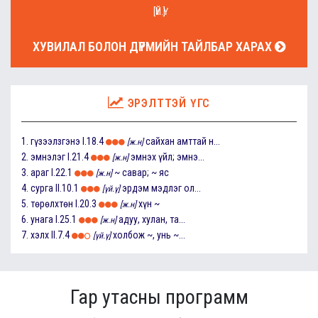
[ҮЙ.Ү]
ХУВИЛАЛ БОЛОН ДҮРМИЙН ТАЙЛБАР ХАРАХ
ЭРЭЛТТЭЙ ҮГС
1.
гүзээлзгэнэ
I.18.4
сайхан амттай н...
[ж.н]
2.
эмнэлэг
I.21.4
эмнэх үйл; эмнэ...
[ж.н]
3.
араг
I.22.1
~ савар; ~ яс
[ж.н]
4.
сурга
II.10.1
эрдэм мэдлэг ол...
[үй.ү]
5.
төрөлхтөн
I.20.3
хүн ~
[ж.н]
6.
унага
I.25.1
адуу, хулан, та...
[ж.н]
7.
хэлх
II.7.4
холбож ~, унь ~...
[үй.ү]
Гар утасны программ