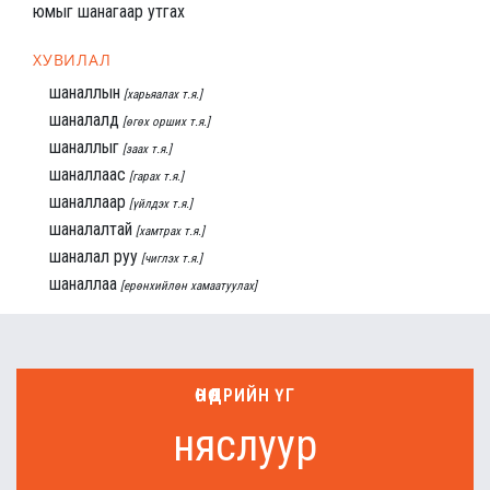
юмыг шанагаар утгах
ХУВИЛАЛ
шаналлын
[харьяалах т.я.]
шаналалд
[өгөх орших т.я.]
шаналлыг
[заах т.я.]
шаналлаас
[гарах т.я.]
шаналлаар
[үйлдэх т.я.]
шаналалтай
[хамтрах т.я.]
шаналал руу
[чиглэх т.я.]
шаналлаа
[ерөнхийлөн хамаатуулах]
ӨНӨӨДРИЙН ҮГ
няслуур