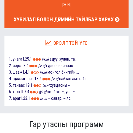
[Ж.Н]
ХУВИЛАЛ БОЛОН ДҮРМИЙН ТАЙЛБАР ХАРАХ
ЭРЭЛТТЭЙ ҮГС
1.
унага
I.25.1
адуу, хулан, та...
[ж.н]
2.
сэрх
I.3.4
гурван наснаас ...
[ж.н]
3.
шавж
I.4.1
монгол бичгийн ...
[ж.н]
4.
гүзээлзгэнэ
I.18.4
сайхан амттай н...
[ж.н]
5.
танаас
I.9.1
хувцасны ~
[ж.н]
6.
хэлх
II.7.4
холбож ~, унь ~...
[үй.ү]
7.
араг
I.22.1
~ савар; ~ яс
[ж.н]
Гар утасны программ