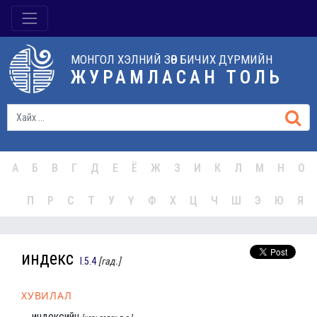
МОНГОЛ ХЭЛНИЙ ЗӨВ БИЧИХ ДҮРМИЙН
ЖУРАМЛАСАН ТОЛЬ
А
Б
В
Г
Д
Е
Ё
Ж
З
И
К
Л
М
Н
О
П
Р
С
Т
У
Ү
Ф
Х
Ц
Ч
Ш
Э
Ю
Я
индекс
I.5.4
[гад.]
ХУВИЛАЛ
индексийн