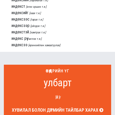
[харьяалах т.я.]
индекст
[өгөх орших т.я.]
индексийг
[заах т.я.]
индексээс
[гарах т.я.]
индексээр
[үйлдэх т.я.]
индекстэй
[хамтрах т.я.]
индекс рүү
[чиглэх т.я.]
индексээ
[ерөнхийлөн хамаатуулах]
ӨНӨӨДРИЙН ҮГ
улбарт
[ҮЙ.Ү]
ХУВИЛАЛ БОЛОН ДҮРМИЙН ТАЙЛБАР ХАРАХ