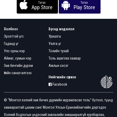
Татах
Татах
App Store
Play Store
Холбоос
Бусад мэдээлэл
Эрэлттэй үгс
Уриалга
Гадаад үг
Уялга үг
Улс орны нэр
Толийн тухай
Аймаг, сумын нэр
Толь ашиглах заавар
Зөв бичгийн дүрэм
Ажлын хэсэг
Үгийн санал илгээх
Нийгмийн сүлжээ
Facebook
© “Монгол хэлний зөв бичих дүрмийн журамласан толь” бүтээл, түүнд
хамааралтай цахим санг Монгол Улсын Ерөнхийлөгчийн дэргэдэх
Хэлний бодлогын үндэсний зөвлөлийн зөвшөөрөлгүй хуулбарлах,