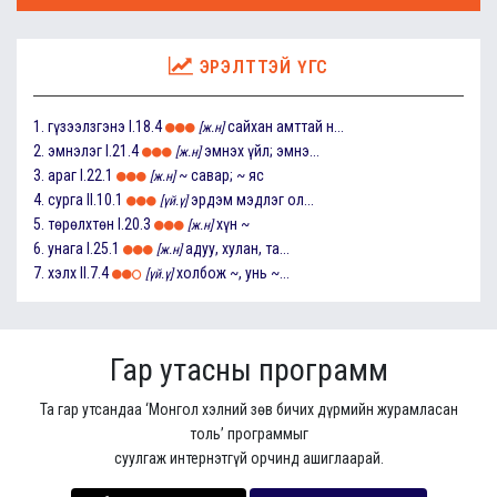
ЭРЭЛТТЭЙ ҮГС
1.
гүзээлзгэнэ
I.18.4
сайхан амттай н...
[ж.н]
2.
эмнэлэг
I.21.4
эмнэх үйл; эмнэ...
[ж.н]
3.
араг
I.22.1
~ савар; ~ яс
[ж.н]
4.
сурга
II.10.1
эрдэм мэдлэг ол...
[үй.ү]
5.
төрөлхтөн
I.20.3
хүн ~
[ж.н]
6.
унага
I.25.1
адуу, хулан, та...
[ж.н]
7.
хэлх
II.7.4
холбож ~, унь ~...
[үй.ү]
Гар утасны программ
Та гар утсандаа ‘Монгол хэлний зөв бичих дүрмийн журамласан
толь’ программыг
суулгаж интернэтгүй орчинд ашиглаарай.