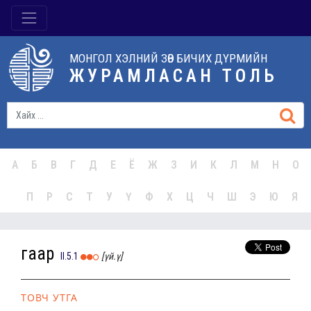
МОНГОЛ ХЭЛНИЙ ЗӨВ БИЧИХ ДҮРМИЙН
ЖУРАМЛАСАН ТОЛЬ
А
Б
В
Г
Д
Е
Ё
Ж
З
И
К
Л
М
Н
О
П
Р
С
Т
У
Ү
Ф
Х
Ц
Ч
Ш
Э
Ю
Я
гаар
II.5.1
[үй.ү]
ТОВЧ УТГА