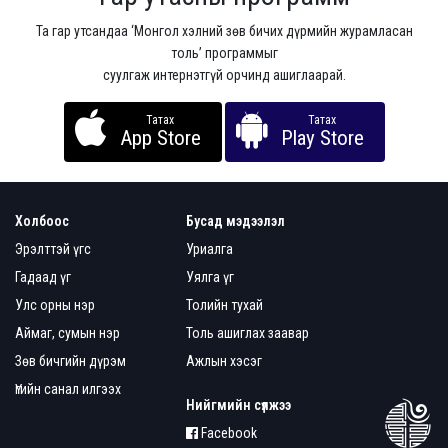
Та гар утсандаа ‘Монгол хэлний зөв бичих дүрмийн журамласан
толь’ программыг
суулгаж интернэтгүй орчинд ашиглаарай.
Татах
Татах
App Store
Play Store
Холбоос
Бусад мэдээлэл
Эрэлттэй үгс
Уриалга
Гадаад үг
Уялга үг
Улс орны нэр
Толийн тухай
Аймаг, сумын нэр
Толь ашиглах заавар
Зөв бичгийн дүрэм
Ажлын хэсэг
Үгийн санал илгээх
Нийгмийн сүлжээ
Facebook