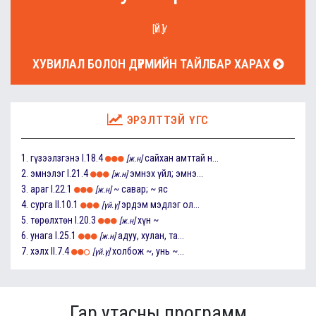
[ҮЙ.Ү]
ХУВИЛАЛ БОЛОН ДҮРМИЙН ТАЙЛБАР ХАРАХ
ЭРЭЛТТЭЙ ҮГС
1.
гүзээлзгэнэ
I.18.4
сайхан амттай н...
[ж.н]
2.
эмнэлэг
I.21.4
эмнэх үйл; эмнэ...
[ж.н]
3.
араг
I.22.1
~ савар; ~ яс
[ж.н]
4.
сурга
II.10.1
эрдэм мэдлэг ол...
[үй.ү]
5.
төрөлхтөн
I.20.3
хүн ~
[ж.н]
6.
унага
I.25.1
адуу, хулан, та...
[ж.н]
7.
хэлх
II.7.4
холбож ~, унь ~...
[үй.ү]
Гар утасны программ