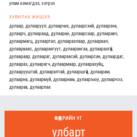
улам нэмэгдэх, хэтрэх
ХУВИЛАХ ЖИШЭЭ
дулаар, дулааруул; дулаарчих, дулаарсхий, дулаарзна,
дулаарч, дулаараад, дулааран, дулаарсаар, дулааравч,
дулаармагц, дулаартал, дулаарахлаар, дулаарвал,
дулаарваас, дулаарангуут, дулаарангаа, дулааралгүй;
дулаараар; дулаараг, дулаараасай; дулаарсан, дулаардаг,
дулаарах, дулаарагч, дулаармаар, дулаарахуйц,
дулаарууштай, дулааралтай, дулааршгүй, дулаарам;
дулаарна, дулаармуй, дулаарнам, дулааръюу, дулаарчээ,
дулаарав, дулаарлаа
ӨНӨӨДРИЙН ҮГ
улбарт