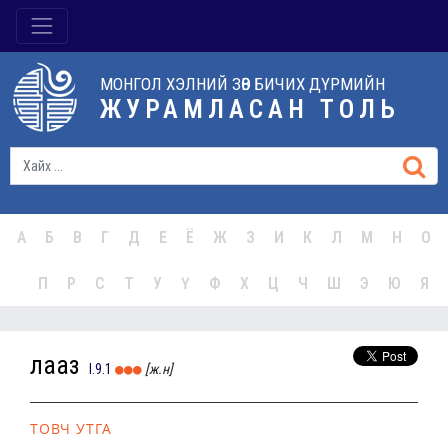
МОНГОЛ ХЭЛНИЙ ЗӨВ БИЧИХ ДҮРМИЙН
ЖУРАМЛАСАН ТОЛЬ
А
Б
В
Г
Д
Е
Ё
Ж
З
И
К
Л
М
Н
О
П
Р
С
Т
У
Ү
Ф
Х
Ц
Ч
Ш
Э
Ю
Я
лааз
I.9.1
[ж.н]
ТОВЧ УТГА