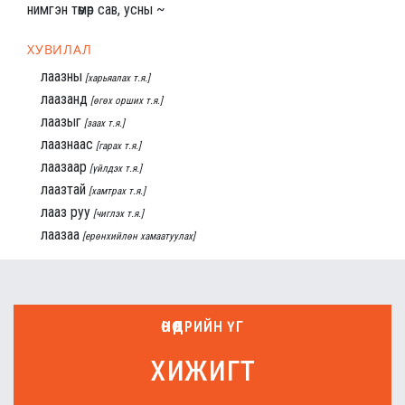
нимгэн төмөр сав, усны ~
ХУВИЛАЛ
лаазны
[харьяалах т.я.]
лаазанд
[өгөх орших т.я.]
лаазыг
[заах т.я.]
лаазнаас
[гарах т.я.]
лаазаар
[үйлдэх т.я.]
лаазтай
[хамтрах т.я.]
лааз руу
[чиглэх т.я.]
лаазаа
[ерөнхийлөн хамаатуулах]
ӨНӨӨДРИЙН ҮГ
хижигт