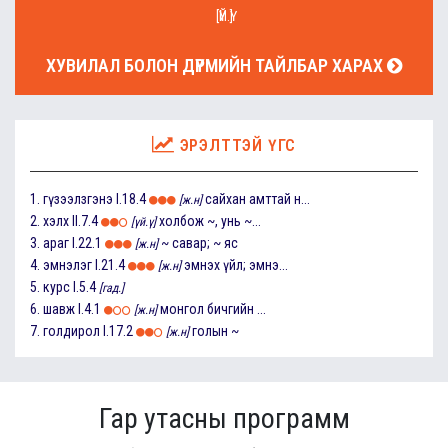
[ҮЙ.Ү]
ХУВИЛАЛ БОЛОН ДҮРМИЙН ТАЙЛБАР ХАРАХ
ЭРЭЛТТЭЙ ҮГС
1.
гүзээлзгэнэ
I.18.4
сайхан амттай н...
[ж.н]
2.
хэлх
II.7.4
холбож ~, унь ~...
[үй.ү]
3.
араг
I.22.1
~ савар; ~ яс
[ж.н]
4.
эмнэлэг
I.21.4
эмнэх үйл; эмнэ...
[ж.н]
5.
курс
I.5.4
[гад.]
6.
шавж
I.4.1
монгол бичгийн ...
[ж.н]
7.
голдирол
I.17.2
голын ~
[ж.н]
Гар утасны программ