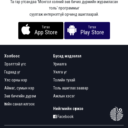
Та гар утсандаа ‘Монгол хэлний зөв бичих дүрмийн журамласан
толь’ программыг
суулгаж интернэтгүй орчинд ашиглаарай.
Татах
Татах
App Store
Play Store
Холбоос
Бусад мэдээлэл
Эрэлттэй үгс
Уриалга
Гадаад үг
Уялга үг
Улс орны нэр
Толийн тухай
Аймаг, сумын нэр
Толь ашиглах заавар
Зөв бичгийн дүрэм
Ажлын хэсэг
Үгийн санал илгээх
Нийгмийн сүлжээ
Facebook