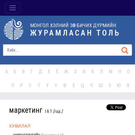
МОНГОЛ ХЭЛНИЙ ЗӨВ БИЧИХ ДҮРМИЙН
ЖУРАМЛАСАН ТОЛЬ
А
Б
В
Г
Д
Е
Ё
Ж
З
И
К
Л
М
Н
О
П
Р
С
Т
У
Ү
Ф
Х
Ц
Ч
Ш
Э
Ю
Я
маркетинг
I.6.1
[гад.]
ХУВИЛАЛ
маркетингийн