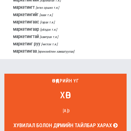
[харьяалах т.я.]
маркетингт
[өгөх орших т.я.]
маркетингийг
[заах т.я.]
маркетингаас
[гарах т.я.]
маркетингаар
[үйлдэх т.я.]
маркетингтай
[хамтрах т.я.]
маркетинг руу
[чиглэх т.я.]
маркетингаа
[ерөнхийлөн хамаатуулах]
ӨНӨӨДРИЙН ҮГ
хөв
[А.Ө]
ХУВИЛАЛ БОЛОН ДҮРМИЙН ТАЙЛБАР ХАРАХ