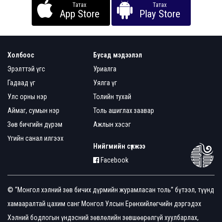
Татах
Татах
App Store
Play Store
Холбоос
Бусад мэдээлэл
Эрэлттэй үгс
Уриалга
Гадаад үг
Уялга үг
Улс орны нэр
Толийн тухай
Аймаг, сумын нэр
Толь ашиглах заавар
Зөв бичгийн дүрэм
Ажлын хэсэг
Үгийн санал илгээх
Нийгмийн сүлжээ
Facebook
© “Монгол хэлний зөв бичих дүрмийн журамласан толь” бүтээл, түүнд
хамааралтай цахим санг Монгол Улсын Ерөнхийлөгчийн дэргэдэх
Хэлний бодлогын үндэсний зөвлөлийн зөвшөөрөлгүй хуулбарлах,