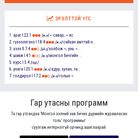
ЭРЭЛТТЭЙ ҮГС
1.
араг
I.22.1
~ савар; ~ яс
[ж.н]
2.
гүзээлзгэнэ
I.18.4
сайхан амттай н...
[ж.н]
3.
хэлх
II.7.4
холбож ~, унь ~...
[үй.ү]
4.
шавж
I.4.1
монгол бичгийн ...
[ж.н]
5.
курс
I.5.4
[гад.]
6.
унага
I.25.1
адуу, хулан, та...
[ж.н]
7.
голдирол
I.17.2
голын ~
[ж.н]
Гар утасны программ
Та гар утсандаа ‘Монгол хэлний зөв бичих дүрмийн журамласан
толь’ программыг
суулгаж интернэтгүй орчинд ашиглаарай.