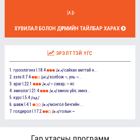
[А.Ө]
ХУВИЛАЛ БОЛОН ДҮРМИЙН ТАЙЛБАР ХАРАХ
ЭРЭЛТТЭЙ ҮГС
1.
гүзээлзгэнэ
I.18.4
сайхан амттай н...
[ж.н]
2.
хэлх
II.7.4
холбож ~, унь ~...
[үй.ү]
3.
араг
I.22.1
~ савар; ~ яс
[ж.н]
4.
эмнэлэг
I.21.4
эмнэх үйл; эмнэ...
[ж.н]
5.
курс
I.5.4
[гад.]
6.
шавж
I.4.1
монгол бичгийн ...
[ж.н]
7.
голдирол
I.17.2
голын ~
[ж.н]
Гар утасны программ