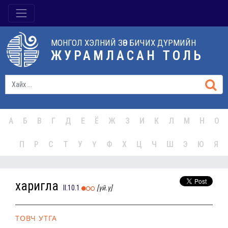
МОНГОЛ ХЭЛНИЙ ЗӨВ БИЧИХ ДҮРМИЙН
ЖУРАМЛАСАН ТОЛЬ
А
Б
В
Г
Д
Е
Ё
Ж
З
И
К
Л
М
Н
О
П
Р
С
Т
У
Ү
Ф
Х
Ц
Ч
Ш
Э
Ю
Я
харигла
II.10.1
[үй.ү]
ТОВЧ УТГА