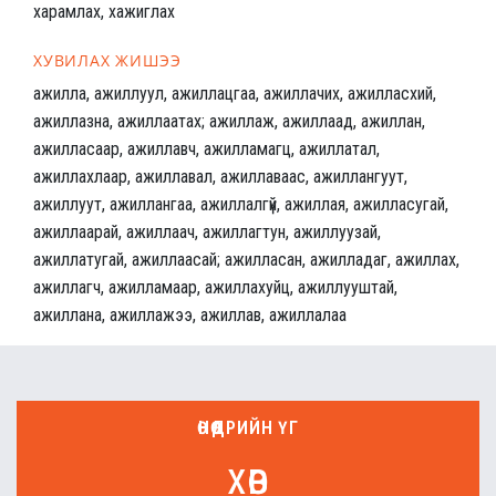
харамлах, хажиглах
ХУВИЛАХ ЖИШЭЭ
ажилла, ажиллуул, ажиллацгаа, ажиллачих, ажилласхий,
ажиллазна, ажиллаатах; ажиллаж, ажиллаад, ажиллан,
ажилласаар, ажиллавч, ажилламагц, ажиллатал,
ажиллахлаар, ажиллавал, ажиллаваас, ажиллангуут,
ажиллуут, ажиллангаа, ажиллалгүй, ажиллая, ажилласугай,
ажиллаарай, ажиллаач, ажиллагтун, ажиллуузай,
ажиллатугай, ажиллаасай; ажилласан, ажилладаг, ажиллах,
ажиллагч, ажилламаар, ажиллахуйц, ажиллууштай,
ажиллана, ажиллажээ, ажиллав, ажиллалаа
ӨНӨӨДРИЙН ҮГ
хөв