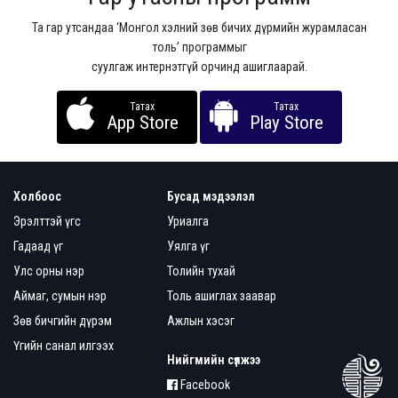
Та гар утсандаа ‘Монгол хэлний зөв бичих дүрмийн журамласан
толь’ программыг
суулгаж интернэтгүй орчинд ашиглаарай.
Татах
Татах
App Store
Play Store
Холбоос
Бусад мэдээлэл
Эрэлттэй үгс
Уриалга
Гадаад үг
Уялга үг
Улс орны нэр
Толийн тухай
Аймаг, сумын нэр
Толь ашиглах заавар
Зөв бичгийн дүрэм
Ажлын хэсэг
Үгийн санал илгээх
Нийгмийн сүлжээ
Facebook