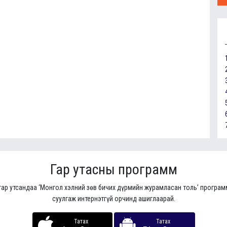
Гар утасны программ
гар утсандаа ‘Монгол хэлний зөв бичих дүрмийн журамласан толь’ програ
суулгаж интернэтгүй орчинд ашиглаарай.
Татах
Татах