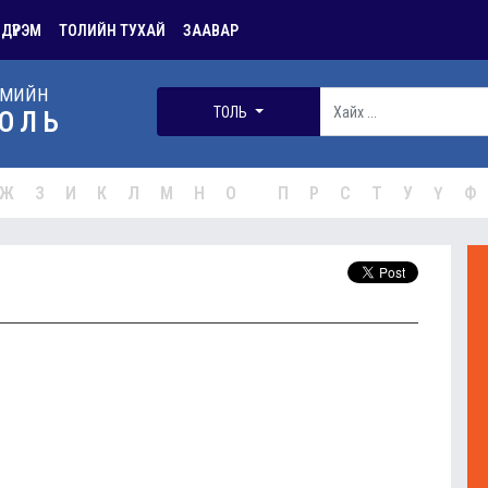
 ДҮРЭМ
ТОЛИЙН ТУХАЙ
ЗААВАР
РМИЙН
ТОЛЬ
ОЛЬ
Ж
З
И
К
Л
М
Н
О
П
Р
С
Т
У
Ү
Ф