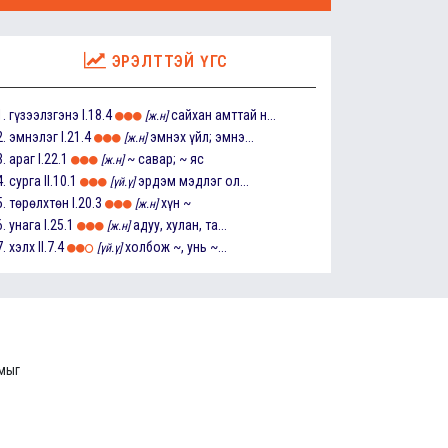
ЭРЭЛТТЭЙ ҮГС
1.
гүзээлзгэнэ
I.18.4
сайхан амттай н...
[ж.н]
2.
эмнэлэг
I.21.4
эмнэх үйл; эмнэ...
[ж.н]
3.
араг
I.22.1
~ савар; ~ яс
[ж.н]
4.
сурга
II.10.1
эрдэм мэдлэг ол...
[үй.ү]
5.
төрөлхтөн
I.20.3
хүн ~
[ж.н]
6.
унага
I.25.1
адуу, хулан, та...
[ж.н]
7.
хэлх
II.7.4
холбож ~, унь ~...
[үй.ү]
ммыг