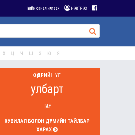
Үгийн санал илгээх
НЭВТРЭХ
Х
Ц
Ч
Ш
Э
Ю
Я
ӨНӨӨДРИЙН ҮГ
улбарт
[ҮЙ.Ү]
ХУВИЛАЛ БОЛОН ДҮРМИЙН ТАЙЛБАР
ХАРАХ