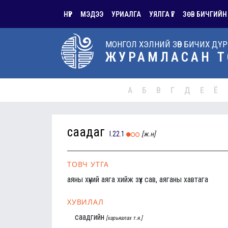
НҮҮР
МЭДЭЭ
УРИАЛГА
УЯЛГА ҮГ
ЗӨВ БИЧГИЙН
МОНГОЛ ХЭЛНИЙ ЗӨВ БИЧИХ ДҮ
ЖУРАМЛАСАН Т
А
Б
В
Г
Д
Е
Ё
саадаг
I.22.1
[ж.н]
ТОВЧ УТГА
аяны хүний аяга хийж зүүх сав, аяганы хавтага
ХУВИЛАЛ
саадгийн
[харьяалах т.я.]