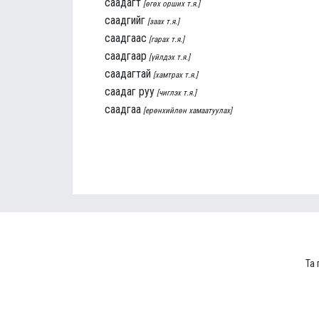
саадагт
[өгөх орших т.я.]
саадгийг
[заах т.я.]
саадгаас
[гарах т.я.]
саадгаар
[үйлдэх т.я.]
саадагтай
[хамтрах т.я.]
саадаг руу
[чиглэх т.я.]
саадгаа
[ерөнхийлөн хамаатуулах]
Та 