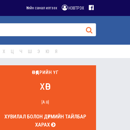
Үгийн санал илгээх
НЭВТРЭХ
Х
Ц
Ч
Ш
Э
Ю
Я
ӨНӨӨДРИЙН ҮГ
хөв
[А.Ө]
ХУВИЛАЛ БОЛОН ДҮРМИЙН ТАЙЛБАР
ХАРАХ