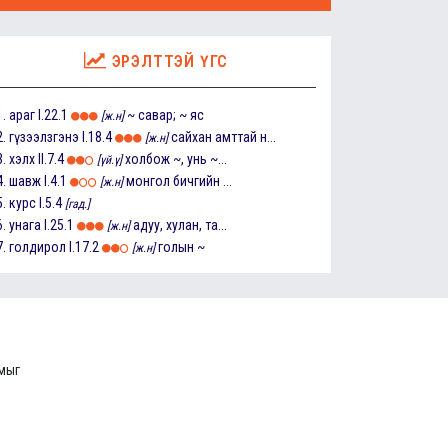
ЭРЭЛТТЭЙ ҮГС
1.
араг
I.22.1
~ савар; ~ яс
[ж.н]
2.
гүзээлзгэнэ
I.18.4
сайхан амттай н...
[ж.н]
3.
хэлх
II.7.4
холбож ~, унь ~...
[үй.ү]
4.
шавж
I.4.1
монгол бичгийн ...
[ж.н]
5.
курс
I.5.4
[гад.]
6.
унага
I.25.1
адуу, хулан, та...
[ж.н]
7.
голдирол
I.17.2
голын ~
[ж.н]
ммыг