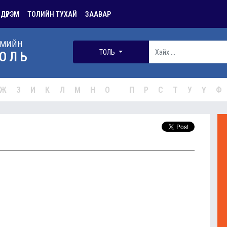
 ДҮРЭМ
ТОЛИЙН ТУХАЙ
ЗААВАР
РМИЙН
ТОЛЬ
ОЛЬ
Ж
З
И
К
Л
М
Н
О
П
Р
С
Т
У
Ү
Ф