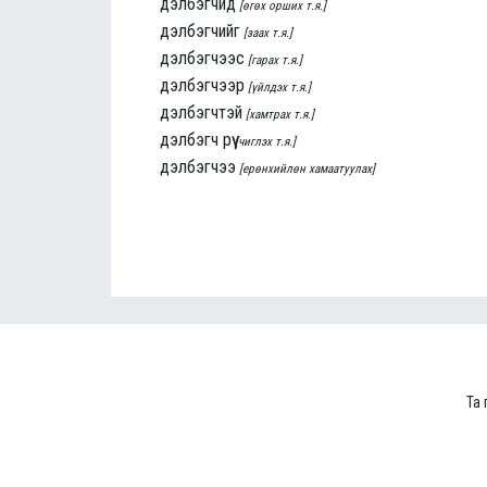
дэлбэгчид
[өгөх орших т.я.]
дэлбэгчийг
[заах т.я.]
дэлбэгчээс
[гарах т.я.]
дэлбэгчээр
[үйлдэх т.я.]
дэлбэгчтэй
[хамтрах т.я.]
дэлбэгч рүү
[чиглэх т.я.]
дэлбэгчээ
[ерөнхийлөн хамаатуулах]
Та 