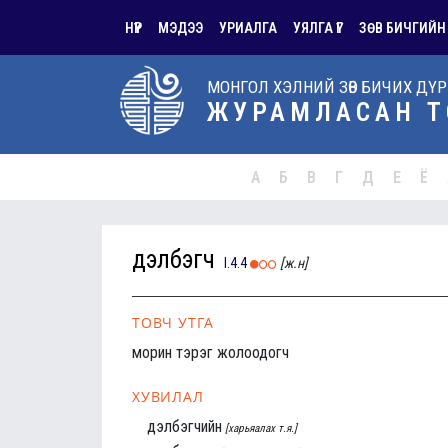
НҮҮР
МЭДЭЭ
УРИАЛГА
УЯЛГА ҮГ
ЗӨВ БИЧГИЙН
МОНГОЛ ХЭЛНИЙ ЗӨВ БИЧИХ ДҮ
ЖУРАМЛАСАН Т
А
Б
В
Г
Д
Е
Ё
дэлбэгч
I.4.4
[ж.н]
ТОВЧ УТГА
морин тэрэг жолоодогч
ХУВИЛАЛ
дэлбэгчийн
[харьяалах т.я.]