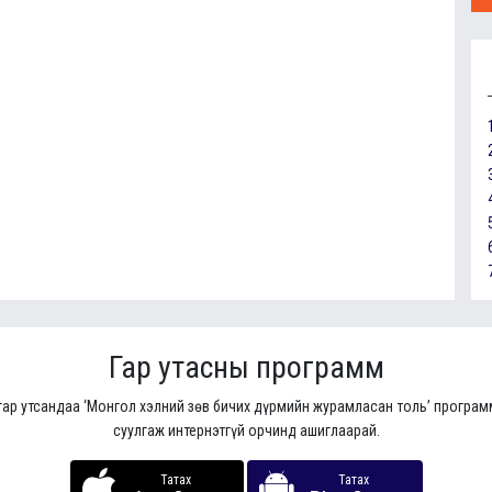
Гар утасны программ
гар утсандаа ‘Монгол хэлний зөв бичих дүрмийн журамласан толь’ програ
суулгаж интернэтгүй орчинд ашиглаарай.
Татах
Татах