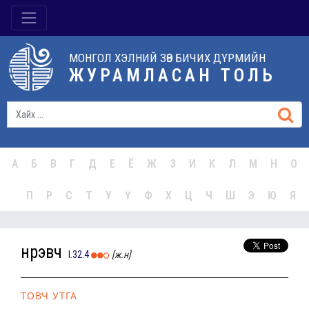
МОНГОЛ ХЭЛНИЙ ЗӨВ БИЧИХ ДҮРМИЙН
ЖУРАМЛАСАН ТОЛЬ
А
Б
В
Г
Д
Е
Ё
Ж
З
И
К
Л
М
Н
О
П
Р
С
Т
У
Ү
Ф
Х
Ц
Ч
Ш
Э
Ю
Я
нүүрэвч
I.32.4
[ж.н]
ТОВЧ УТГА