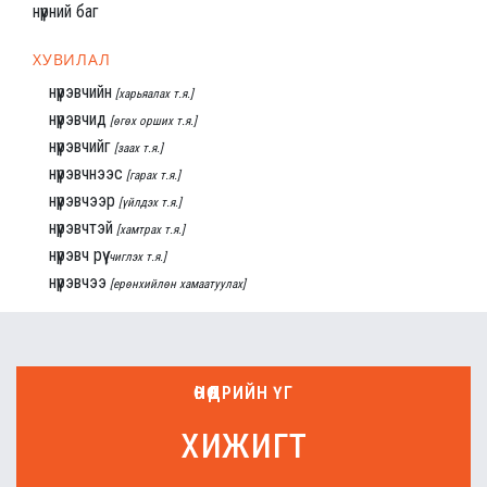
нүүрний баг
ХУВИЛАЛ
нүүрэвчийн
[харьяалах т.я.]
нүүрэвчид
[өгөх орших т.я.]
нүүрэвчийг
[заах т.я.]
нүүрэвчнээс
[гарах т.я.]
нүүрэвчээр
[үйлдэх т.я.]
нүүрэвчтэй
[хамтрах т.я.]
нүүрэвч рүү
[чиглэх т.я.]
нүүрэвчээ
[ерөнхийлөн хамаатуулах]
ӨНӨӨДРИЙН ҮГ
хижигт