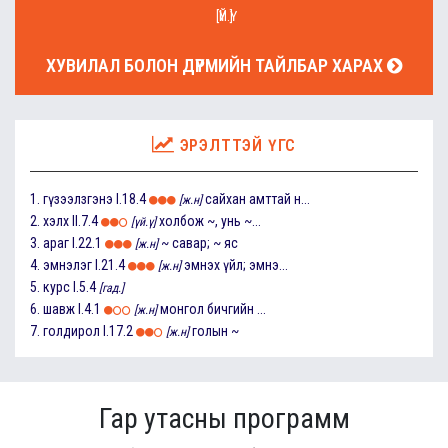
[ҮЙ.Ү]
ХУВИЛАЛ БОЛОН ДҮРМИЙН ТАЙЛБАР ХАРАХ
ЭРЭЛТТЭЙ ҮГС
1.
гүзээлзгэнэ
I.18.4
сайхан амттай н...
[ж.н]
2.
хэлх
II.7.4
холбож ~, унь ~...
[үй.ү]
3.
араг
I.22.1
~ савар; ~ яс
[ж.н]
4.
эмнэлэг
I.21.4
эмнэх үйл; эмнэ...
[ж.н]
5.
курс
I.5.4
[гад.]
6.
шавж
I.4.1
монгол бичгийн ...
[ж.н]
7.
голдирол
I.17.2
голын ~
[ж.н]
Гар утасны программ