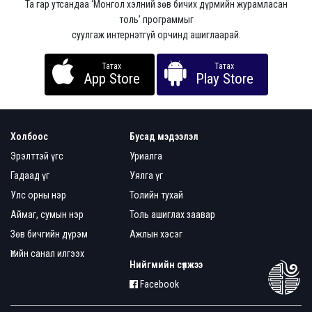
Та гар утсандаа ‘Монгол хэлний зөв бичих дүрмийн журамласан
толь’ программыг
суулгаж интернэтгүй орчинд ашиглаарай.
Татах
Татах
App Store
Play Store
Холбоос
Бусад мэдээлэл
Эрэлттэй үгс
Уриалга
Гадаад үг
Уялга үг
Улс орны нэр
Толийн тухай
Аймаг, сумын нэр
Толь ашиглах заавар
Зөв бичгийн дүрэм
Ажлын хэсэг
Үгийн санал илгээх
Нийгмийн сүлжээ
Facebook