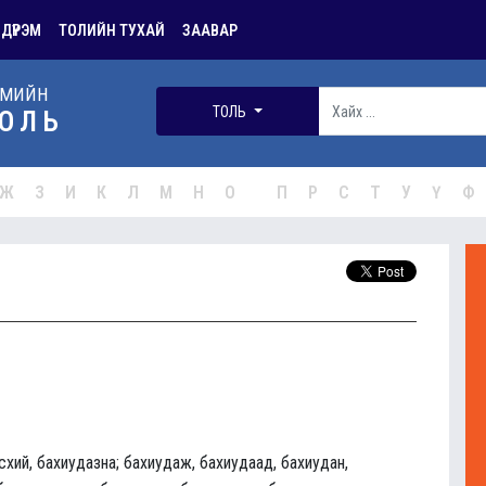
 ДҮРЭМ
ТОЛИЙН ТУХАЙ
ЗААВАР
РМИЙН
ТОЛЬ
ОЛЬ
Ж
З
И
К
Л
М
Н
О
П
Р
С
Т
У
Ү
Ф
схий, бахиудазна; бахиудаж, бахиудаад, бахиудан,