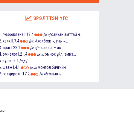
ЭРЭЛТТЭЙ ҮГС
1.
гүзээлзгэнэ
I.18.4
сайхан амттай н...
[ж.н]
2.
хэлх
II.7.4
холбож ~, унь ~...
[үй.ү]
3.
араг
I.22.1
~ савар; ~ яс
[ж.н]
4.
эмнэлэг
I.21.4
эмнэх үйл; эмнэ...
[ж.н]
5.
курс
I.5.4
[гад.]
6.
шавж
I.4.1
монгол бичгийн ...
[ж.н]
7.
голдирол
I.17.2
голын ~
[ж.н]
ммыг