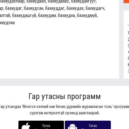
бахиудахлаар, бахиудвал, бахиудваас, бахиудангуут,
р; бахиудаг; бахиудсан, бахиуддаг, бахиудах, бахиудагч,
алтай, бахиудашгүй, бахиудам; бахиудна, бахиудмуй,
ахиудлаа
Гар утасны программ
гар утсандаа ‘Монгол хэлний зөв бичих дүрмийн журамласан толь’ програ
суулгаж интернэтгүй орчинд ашиглаарай.
Татах
Татах