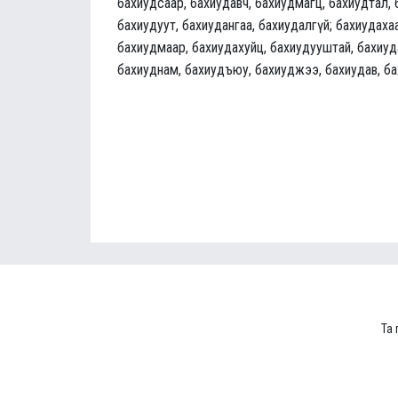
бахиудсаар, бахиудавч, бахиудмагц, бахиудтал, 
бахиудуут, бахиудангаа, бахиудалгүй; бахиудахаа
бахиудмаар, бахиудахуйц, бахиудууштай, бахиуд
бахиуднам, бахиудъюу, бахиуджээ, бахиудав, б
Та 