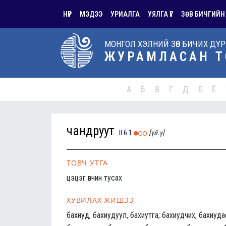
НҮҮР
МЭДЭЭ
УРИАЛГА
УЯЛГА ҮГ
ЗӨВ БИЧГИЙН
МОНГОЛ ХЭЛНИЙ ЗӨВ БИЧИХ ДҮ
ЖУРАМЛАСАН Т
А
Б
В
Г
Д
Е
Ё
чандруут
II.6.1
[үй.ү]
ТОВЧ УТГА
цэцэг өвчин тусах
ХУВИЛАХ ЖИШЭЭ
бахиуд, бахиудуул, бахиутга; бахиудчих, бахиуда