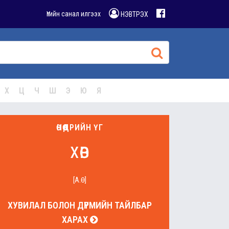
Үгийн санал илгээх
НЭВТРЭХ
Х
Ц
Ч
Ш
Э
Ю
Я
ӨНӨӨДРИЙН ҮГ
хөв
[А.Ө]
ХУВИЛАЛ БОЛОН ДҮРМИЙН ТАЙЛБАР
ХАРАХ