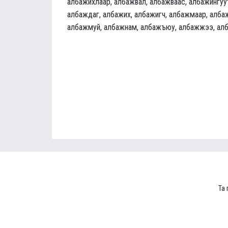
албажихлаар, албажвал, албажваас, албажингуут
албаждаг, албажих, албажигч, албажмаар, албаж
албажмуй, албажнам, албажъюу, албажжээ, ал
Та 