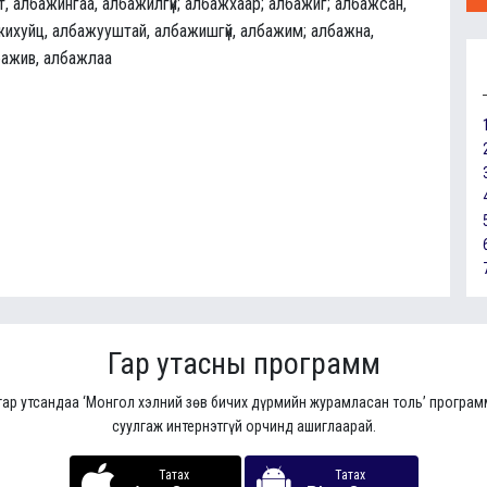
, албажингаа, албажилгүй; албажхаар; албажиг; албажсан,
ихуйц, албажууштай, албажишгүй, албажим; албажна,
бажив, албажлаа
Гар утасны программ
гар утсандаа ‘Монгол хэлний зөв бичих дүрмийн журамласан толь’ програ
суулгаж интернэтгүй орчинд ашиглаарай.
Татах
Татах