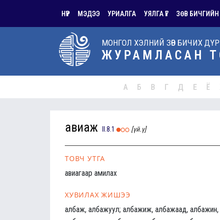
НҮҮР
МЭДЭЭ
УРИАЛГА
УЯЛГА ҮГ
ЗӨВ БИЧГИЙН
МОНГОЛ ХЭЛНИЙ ЗӨВ БИЧИХ ДҮ
ЖУРАМЛАСАН Т
А
Б
В
Г
Д
Е
Ё
авиаж
II.8.1
[үй.ү]
ТОВЧ УТГА
авиагаар амилах
ХУВИЛАХ ЖИШЭЭ
албаж, албажуул; албажиж, албажаад, албажин,