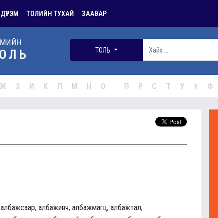
 ДҮРЭМ
ТОЛИЙН ТУХАЙ
ЗААВАР
РМИЙН
ТОЛЬ
ОЛЬ
Ж
З
И
К
Л
М
Н
О
П
Р
С
Т
У
Ү
Ф
 албажсаар, албаживч, албажмагц, албажтал,