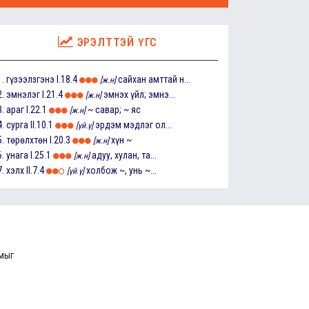
ЭРЭЛТТЭЙ ҮГС
1.
гүзээлзгэнэ
I.18.4
сайхан амттай н...
[ж.н]
2.
эмнэлэг
I.21.4
эмнэх үйл; эмнэ...
[ж.н]
3.
араг
I.22.1
~ савар; ~ яс
[ж.н]
4.
сурга
II.10.1
эрдэм мэдлэг ол...
[үй.ү]
5.
төрөлхтөн
I.20.3
хүн ~
[ж.н]
6.
унага
I.25.1
адуу, хулан, та...
[ж.н]
7.
хэлх
II.7.4
холбож ~, унь ~...
[үй.ү]
ммыг