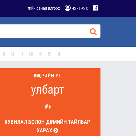
Үгийн санал илгээх
НЭВТРЭХ
Х
Ц
Ч
Ш
Э
Ю
Я
ӨНӨӨДРИЙН ҮГ
улбарт
[ҮЙ.Ү]
ХУВИЛАЛ БОЛОН ДҮРМИЙН ТАЙЛБАР
ХАРАХ