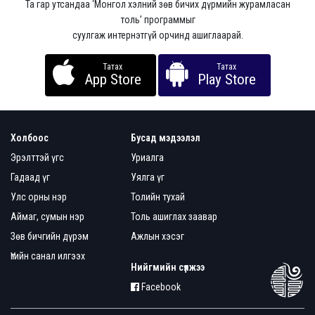
Та гар утсандаа ‘Монгол хэлний зөв бичих дүрмийн журамласан
толь’ программыг
суулгаж интернэтгүй орчинд ашиглаарай.
Татах
Татах
App Store
Play Store
Холбоос
Бусад мэдээлэл
Эрэлттэй үгс
Уриалга
Гадаад үг
Уялга үг
Улс орны нэр
Толийн тухай
Аймаг, сумын нэр
Толь ашиглах заавар
Зөв бичгийн дүрэм
Ажлын хэсэг
Үгийн санал илгээх
Нийгмийн сүлжээ
Facebook