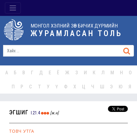
МОНГОЛ ХЭЛНИЙ ЗӨВ БИЧИХ ДҮРМИЙН
ЖУРАМЛАСАН ТОЛЬ
А
Б
В
Г
Д
Е
Ё
Ж
З
И
К
Л
М
Н
О
П
Р
С
Т
У
Ү
Ф
Х
Ц
Ч
Ш
Э
Ю
Я
эгшиг
I.21.4
[ж.н]
ТОВЧ УТГА