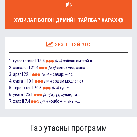
[ҮЙ.Ү]
ХУВИЛАЛ БОЛОН ДҮРМИЙН ТАЙЛБАР ХАРАХ
ЭРЭЛТТЭЙ ҮГС
1.
гүзээлзгэнэ
I.18.4
сайхан амттай н...
[ж.н]
2.
эмнэлэг
I.21.4
эмнэх үйл; эмнэ...
[ж.н]
3.
араг
I.22.1
~ савар; ~ яс
[ж.н]
4.
сурга
II.10.1
эрдэм мэдлэг ол...
[үй.ү]
5.
төрөлхтөн
I.20.3
хүн ~
[ж.н]
6.
унага
I.25.1
адуу, хулан, та...
[ж.н]
7.
хэлх
II.7.4
холбож ~, унь ~...
[үй.ү]
Гар утасны программ