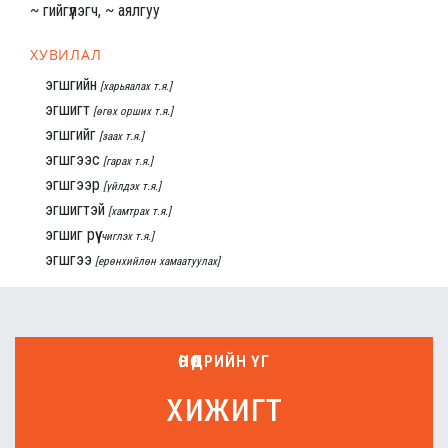
~ гийгүүлэгч, ~ аялгуу
ХУВИЛАЛ
эгшгийн
[харьяалах т.я.]
эгшигт
[өгөх орших т.я.]
эгшгийг
[заах т.я.]
эгшгээс
[гарах т.я.]
эгшгээр
[үйлдэх т.я.]
эгшигтэй
[хамтрах т.я.]
эгшиг рүү
[чиглэх т.я.]
эгшгээ
[ерөнхийлөн хамаатуулах]
ӨНӨӨДРИЙН ҮГ
хижигт