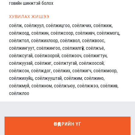
говийн шинжтэй болох
ХУВИЛАХ ЖИШЭЭ
соёлж, соёлжуул, соёлжицгоо, соёлжчих, соёлжиж,
соёлжоод, соёлжин, соёлжсоор, соёлживч, соёлжмогц,
соёлжтол, соёлжихлоор, соёлжвол, соёлжвоос,
соёлжингуут, соёлжингоо, соёлжилгүй; соёлжъё,
соёлжсугай, соёлжоорой, соёлжооч, соёлжигтун,
соёлжуузай, соёлжиг, соёлжтугай, соёлжоосой;
соёлжсон, соёлждог, соёлжих, соёлжигч, соёлжмоор,
соёлжихуйц, соёлжууштай, соёлжим; соёлжино,
соёлжмуй, соёлжном, соёлжъюу, соёлжжээ, соёлжив,
соёлжлоо
ӨНӨӨДРИЙН ҮГ