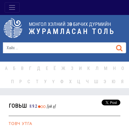
МОНГОЛ ХЭЛНИЙ ЗӨВ БИЧИХ ДҮРМИЙН
ЖУРАМЛАСАН ТОЛЬ
А
Б
В
Г
Д
Е
Ё
Ж
З
И
К
Л
М
Н
О
П
Р
С
Т
У
Ү
Ф
Х
Ц
Ч
Ш
Э
Ю
Я
говьш
II.9.2
[үй.ү]
ТОВЧ УТГА