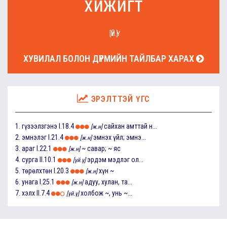
хижигт
[ҮЙ.Ү]
ХУВИЛАЛ БОЛОН ДҮРМИЙН ТАЙЛБАР ХАРАХ
ЭРЭЛТТЭЙ ҮГС
1.
гүзээлзгэнэ
I.18.4
сайхан амттай н...
[ж.н]
2.
эмнэлэг
I.21.4
эмнэх үйл; эмнэ...
[ж.н]
3.
араг
I.22.1
~ савар; ~ яс
[ж.н]
4.
сурга
II.10.1
эрдэм мэдлэг ол...
[үй.ү]
5.
төрөлхтөн
I.20.3
хүн ~
[ж.н]
6.
унага
I.25.1
адуу, хулан, та...
[ж.н]
7.
хэлх
II.7.4
холбож ~, унь ~...
[үй.ү]