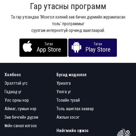
Гар утасны программ
Та гар утсандаа ‘Монгол хэлний зөв бичих дүрмийн журамласан
толь’ программыг
суулгаж интернэтгүй орчинд ашиглаарай.
Татах
Татах
App Store
Play Store
Холбоос
Бусад мэдээлэл
Эрэлттэй үгс
Уриалга
Гадаад үг
Уялга үг
Улс орны нэр
Толийн тухай
Аймаг, сумын нэр
Толь ашиглах заавар
Зөв бичгийн дүрэм
Ажлын хэсэг
Үгийн санал илгээх
Нийгмийн сүлжээ