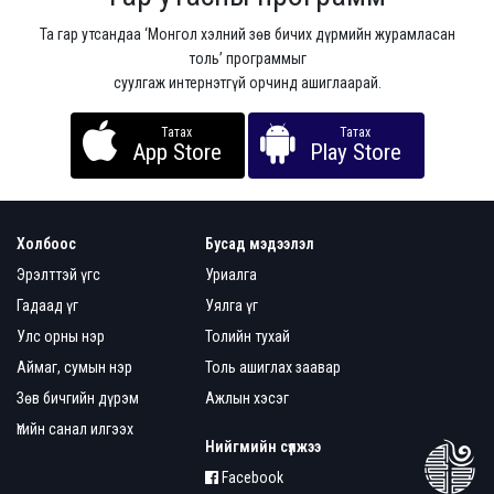
Та гар утсандаа ‘Монгол хэлний зөв бичих дүрмийн журамласан
толь’ программыг
суулгаж интернэтгүй орчинд ашиглаарай.
Татах
Татах
App Store
Play Store
Холбоос
Бусад мэдээлэл
Эрэлттэй үгс
Уриалга
Гадаад үг
Уялга үг
Улс орны нэр
Толийн тухай
Аймаг, сумын нэр
Толь ашиглах заавар
Зөв бичгийн дүрэм
Ажлын хэсэг
Үгийн санал илгээх
Нийгмийн сүлжээ
Facebook