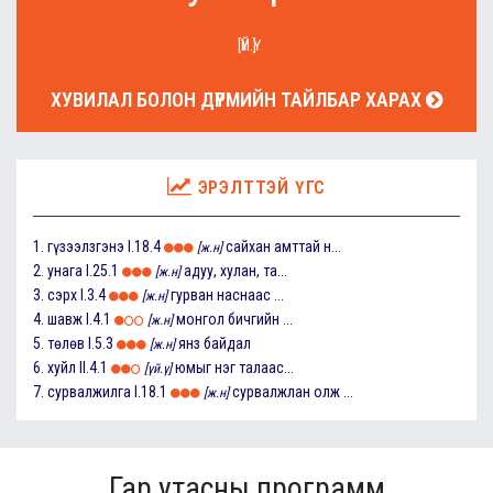
[ҮЙ.Ү]
ХУВИЛАЛ БОЛОН ДҮРМИЙН ТАЙЛБАР ХАРАХ
ЭРЭЛТТЭЙ ҮГС
1.
гүзээлзгэнэ
I.18.4
сайхан амттай н...
[ж.н]
2.
унага
I.25.1
адуу, хулан, та...
[ж.н]
3.
сэрх
I.3.4
гурван наснаас ...
[ж.н]
4.
шавж
I.4.1
монгол бичгийн ...
[ж.н]
5.
төлөв
I.5.3
янз байдал
[ж.н]
6.
хуйл
II.4.1
юмыг нэг талаас...
[үй.ү]
7.
сурвалжилга
I.18.1
сурвалжлан олж ...
[ж.н]
Гар утасны программ