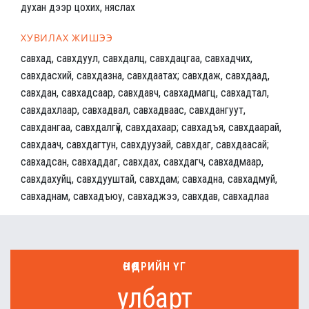
духан дээр цохих, няслах
ХУВИЛАХ ЖИШЭЭ
савхад, савхдуул, савхдалц, савхдацгаа, савхадчих,
савхдасхий, савхдазна, савхдаатах; савхдаж, савхдаад,
савхдан, савхадсаар, савхдавч, савхадмагц, савхадтал,
савхдахлаар, савхадвал, савхадваас, савхдангуут,
савхдангаа, савхдалгүй, савхдахаар; савхадъя, савхдаарай,
савхдаач, савхдагтун, савхдуузай, савхдаг, савхдаасай;
савхадсан, савхаддаг, савхдах, савхдагч, савхадмаар,
савхдахуйц, савхдууштай, савхдам; савхадна, савхадмуй,
савхаднам, савхадъюу, савхаджээ, савхдав, савхадлаа
ӨНӨӨДРИЙН ҮГ
улбарт