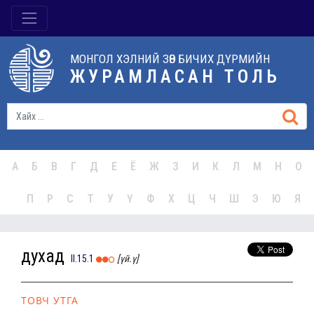
МОНГОЛ ХЭЛНИЙ ЗӨВ БИЧИХ ДҮРМИЙН
ЖУРАМЛАСАН ТОЛЬ
А
Б
В
Г
Д
Е
Ё
Ж
З
И
К
Л
М
Н
О
П
Р
С
Т
У
Ү
Ф
Х
Ц
Ч
Ш
Э
Ю
Я
духад
II.15.1
[үй.ү]
ТОВЧ УТГА