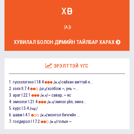
хөв
[А.Ө]
ХУВИЛАЛ БОЛОН ДҮРМИЙН ТАЙЛБАР ХАРАХ
ЭРЭЛТТЭЙ ҮГС
1.
гүзээлзгэнэ
I.18.4
сайхан амттай н...
[ж.н]
2.
хэлх
II.7.4
холбож ~, унь ~...
[үй.ү]
3.
араг
I.22.1
~ савар; ~ яс
[ж.н]
4.
эмнэлэг
I.21.4
эмнэх үйл; эмнэ...
[ж.н]
5.
курс
I.5.4
[гад.]
6.
шавж
I.4.1
монгол бичгийн ...
[ж.н]
7.
голдирол
I.17.2
голын ~
[ж.н]