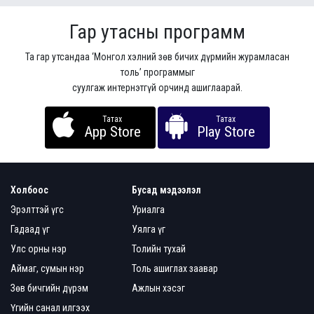
Гар утасны программ
Та гар утсандаа ‘Монгол хэлний зөв бичих дүрмийн журамласан
толь’ программыг
суулгаж интернэтгүй орчинд ашиглаарай.
Татах
Татах
App Store
Play Store
Холбоос
Бусад мэдээлэл
Эрэлттэй үгс
Уриалга
Гадаад үг
Уялга үг
Улс орны нэр
Толийн тухай
Аймаг, сумын нэр
Толь ашиглах заавар
Зөв бичгийн дүрэм
Ажлын хэсэг
Үгийн санал илгээх