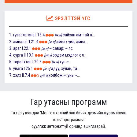
ЭРЭЛТТЭЙ ҮГС
1.
гүзээлзгэнэ
I.18.4
сайхан амттай н...
[ж.н]
2.
эмнэлэг
I.21.4
эмнэх үйл; эмнэ...
[ж.н]
3.
араг
I.22.1
~ савар; ~ яс
[ж.н]
4.
сурга
II.10.1
эрдэм мэдлэг ол...
[үй.ү]
5.
төрөлхтөн
I.20.3
хүн ~
[ж.н]
6.
унага
I.25.1
адуу, хулан, та...
[ж.н]
7.
хэлх
II.7.4
холбож ~, унь ~...
[үй.ү]
Гар утасны программ
Та гар утсандаа ‘Монгол хэлний зөв бичих дүрмийн журамласан
толь’ программыг
суулгаж интернэтгүй орчинд ашиглаарай.