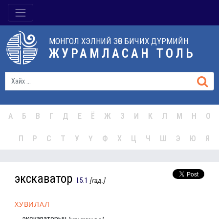
МОНГОЛ ХЭЛНИЙ ЗӨВ БИЧИХ ДҮРМИЙН
ЖУРАМЛАСАН ТОЛЬ
А
Б
В
Г
Д
Е
Ё
Ж
З
И
К
Л
М
Н
О
П
Р
С
Т
У
Ү
Ф
Х
Ц
Ч
Ш
Э
Ю
Я
экскаватор
I.5.1
[гад.]
ХУВИЛАЛ
экскаваторын