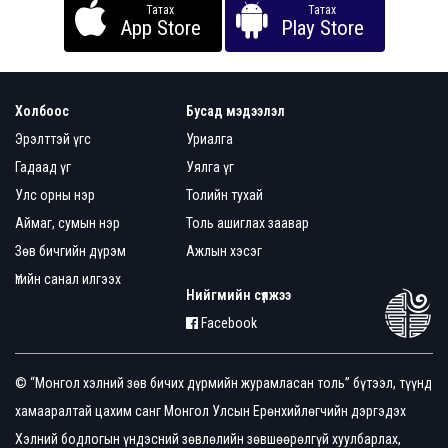
Татах
Татах
App Store
Play Store
Холбоос
Бусад мэдээлэл
Эрэлттэй үгс
Уриалга
Гадаад үг
Уялга үг
Улс орны нэр
Толийн тухай
Аймаг, сумын нэр
Толь ашиглах заавар
Зөв бичгийн дүрэм
Ажлын хэсэг
Үгийн санал илгээх
Нийгмийн сүлжээ
Facebook
© “Монгол хэлний зөв бичих дүрмийн журамласан толь” бүтээл, түүнд
хамааралтай цахим санг Монгол Улсын Ерөнхийлөгчийн дэргэдэх
Хэлний бодлогын үндэсний зөвлөлийн зөвшөөрөлгүй хуулбарлах,