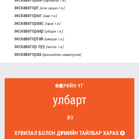
[харьяалах т.я.]
экскаваторт
[өгөх орших т.я.]
экскаваторыг
[заах т.я.]
экскаватораас
[гарах т.я.]
экскаватораар
[үйлдэх т.я.]
экскаватортай
[хамтрах т.я.]
экскаватор луу
[чиглэх т.я.]
экскаватораа
[ерөнхийлөн хамаатуулах]
ӨНӨӨДРИЙН ҮГ
улбарт
[ҮЙ.Ү]
ХУВИЛАЛ БОЛОН ДҮРМИЙН ТАЙЛБАР ХАРАХ