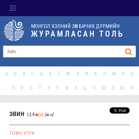
МОНГОЛ ХЭЛНИЙ ЗӨВ БИЧИХ ДҮРМИЙН
ЖУРАМЛАСАН ТОЛЬ
А
Б
В
Г
Д
Е
Ё
Ж
З
И
К
Л
М
Н
О
П
Р
С
Т
У
Ү
Ф
Х
Ц
Ч
Ш
Э
Ю
Я
эвин
I.2.4
[ж.н]
ТОВЧ УТГА