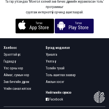
Та гар утсандаа ‘Монгол хэлний зөв бичих дүрмийн журамласан толь’
программыг
суулгаж интернэтгүй орчинд ашиглаарай.
Татах
Татах
App Store
Play Store
Холбоос
Бусад мэдээлэл
Эрэлттэй үгс
Уриалга
Гадаад үг
Уялга үг
Улс орны нэр
Толийн тухай
Аймаг, сумын нэр
Толь ашиглах заавар
Зөв бичгийн дүрэм
Ажлын хэсэг
Үгийн санал илгээх
Нийгмийн сүлжээ
Facebook