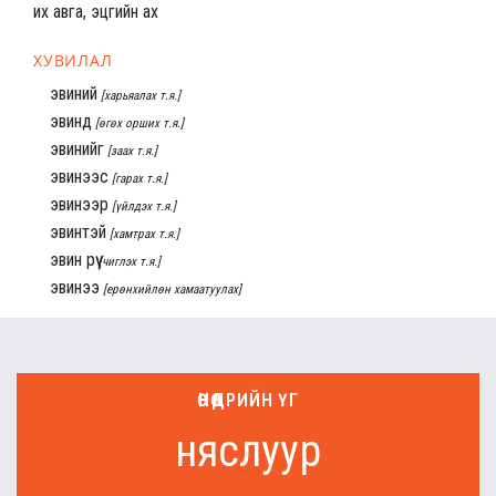
их авга, эцгийн ах
ХУВИЛАЛ
эвиний
[харьяалах т.я.]
эвинд
[өгөх орших т.я.]
эвинийг
[заах т.я.]
эвинээс
[гарах т.я.]
эвинээр
[үйлдэх т.я.]
эвинтэй
[хамтрах т.я.]
эвин рүү
[чиглэх т.я.]
эвинээ
[ерөнхийлөн хамаатуулах]
ӨНӨӨДРИЙН ҮГ
няслуур