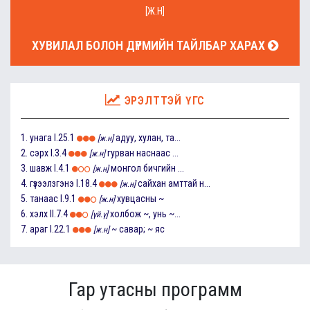
[Ж.Н]
ХУВИЛАЛ БОЛОН ДҮРМИЙН ТАЙЛБАР ХАРАХ
ЭРЭЛТТЭЙ ҮГС
1.
унага
I.25.1
адуу, хулан, та...
[ж.н]
2.
сэрх
I.3.4
гурван наснаас ...
[ж.н]
3.
шавж
I.4.1
монгол бичгийн ...
[ж.н]
4.
гүзээлзгэнэ
I.18.4
сайхан амттай н...
[ж.н]
5.
танаас
I.9.1
хувцасны ~
[ж.н]
6.
хэлх
II.7.4
холбож ~, унь ~...
[үй.ү]
7.
араг
I.22.1
~ савар; ~ яс
[ж.н]
Гар утасны программ