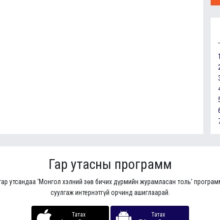
Гар утасны программ
гар утсандаа ‘Монгол хэлний зөв бичих дүрмийн журамласан толь’ програ
суулгаж интернэтгүй орчинд ашиглаарай.
Татах
Татах