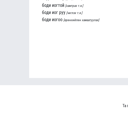
боди иогтой
[хамтрах т.я.]
боди иог руу
[чиглэх т.я.]
боди иогоо
[ерөнхийлөн хамаатуулах]
Та 