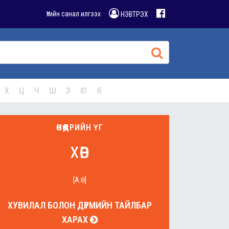
Үгийн санал илгээх
НЭВТРЭХ
Х
Ц
Ч
Ш
Э
Ю
Я
ӨНӨӨДРИЙН ҮГ
хөв
[А.Ө]
ХУВИЛАЛ БОЛОН ДҮРМИЙН ТАЙЛБАР
ХАРАХ