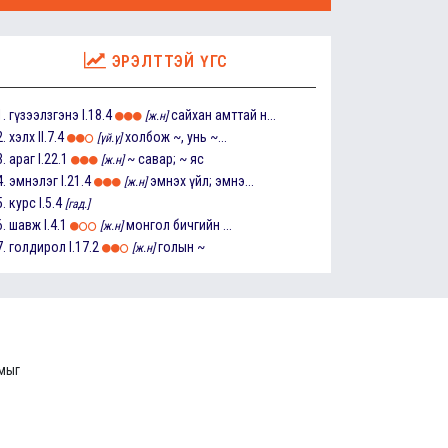
ЭРЭЛТТЭЙ ҮГС
1.
гүзээлзгэнэ
I.18.4
сайхан амттай н...
[ж.н]
2.
хэлх
II.7.4
холбож ~, унь ~...
[үй.ү]
3.
араг
I.22.1
~ савар; ~ яс
[ж.н]
4.
эмнэлэг
I.21.4
эмнэх үйл; эмнэ...
[ж.н]
5.
курс
I.5.4
[гад.]
6.
шавж
I.4.1
монгол бичгийн ...
[ж.н]
7.
голдирол
I.17.2
голын ~
[ж.н]
ммыг