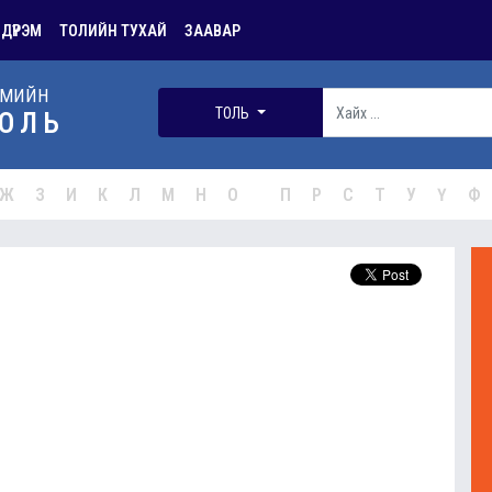
 ДҮРЭМ
ТОЛИЙН ТУХАЙ
ЗААВАР
РМИЙН
ТОЛЬ
ОЛЬ
Ж
З
И
К
Л
М
Н
О
П
Р
С
Т
У
Ү
Ф