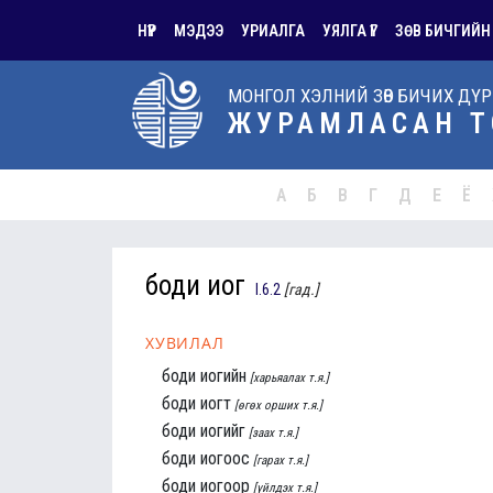
НҮҮР
МЭДЭЭ
УРИАЛГА
УЯЛГА ҮГ
ЗӨВ БИЧГИЙН
МОНГОЛ ХЭЛНИЙ ЗӨВ БИЧИХ ДҮ
ЖУРАМЛАСАН Т
А
Б
В
Г
Д
Е
Ё
боди иог
I.6.2
[гад.]
ХУВИЛАЛ
боди иогийн
[харьяалах т.я.]
боди иогт
[өгөх орших т.я.]
боди иогийг
[заах т.я.]
боди иогоос
[гарах т.я.]
боди иогоор
[үйлдэх т.я.]