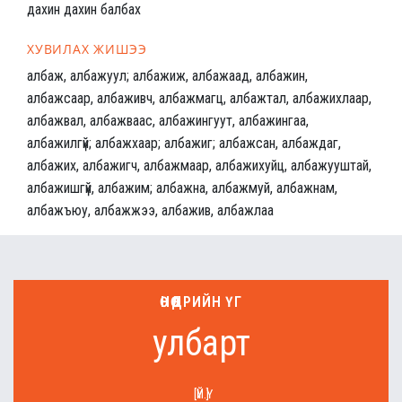
дахин дахин балбах
ХУВИЛАХ ЖИШЭЭ
албаж, албажуул; албажиж, албажаад, албажин,
албажсаар, албаживч, албажмагц, албажтал, албажихлаар,
албажвал, албажваас, албажингуут, албажингаа,
албажилгүй; албажхаар; албажиг; албажсан, албаждаг,
албажих, албажигч, албажмаар, албажихуйц, албажууштай,
албажишгүй, албажим; албажна, албажмуй, албажнам,
албажъюу, албажжээ, албажив, албажлаа
ӨНӨӨДРИЙН ҮГ
улбарт
[ҮЙ.Ү]