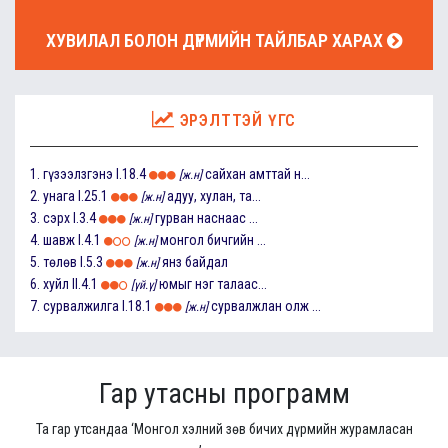
ХУВИЛАЛ БОЛОН ДҮРМИЙН ТАЙЛБАР ХАРАХ
ЭРЭЛТТЭЙ ҮГС
1.
гүзээлзгэнэ
I.18.4
сайхан амттай н...
[ж.н]
2.
унага
I.25.1
адуу, хулан, та...
[ж.н]
3.
сэрх
I.3.4
гурван наснаас ...
[ж.н]
4.
шавж
I.4.1
монгол бичгийн ...
[ж.н]
5.
төлөв
I.5.3
янз байдал
[ж.н]
6.
хуйл
II.4.1
юмыг нэг талаас...
[үй.ү]
7.
сурвалжилга
I.18.1
сурвалжлан олж ...
[ж.н]
Гар утасны программ
Та гар утсандаа ‘Монгол хэлний зөв бичих дүрмийн журамласан