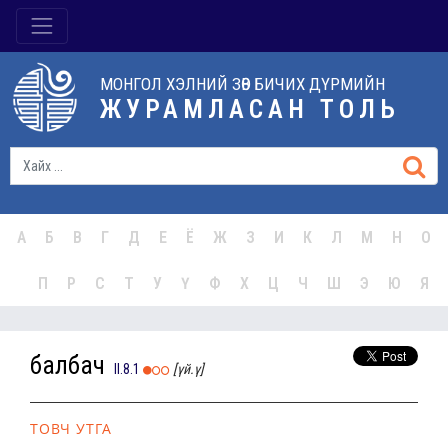
МОНГОЛ ХЭЛНИЙ ЗӨВ БИЧИХ ДҮРМИЙН
ЖУРАМЛАСАН ТОЛЬ
А
Б
В
Г
Д
Е
Ё
Ж
З
И
К
Л
М
Н
О
П
Р
С
Т
У
Ү
Ф
Х
Ц
Ч
Ш
Э
Ю
Я
балбач
II.8.1
[үй.ү]
ТОВЧ УТГА