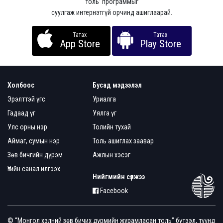
толь’ программыг
суулгаж интернэтгүй орчинд ашиглаарай.
Татах
Татах
App Store
Play Store
Холбоос
Бусад мэдээлэл
Эрэлттэй үгс
Уриалга
Гадаад үг
Уялга үг
Улс орны нэр
Толийн тухай
Аймаг, сумын нэр
Толь ашиглах заавар
Зөв бичгийн дүрэм
Ажлын хэсэг
Үгийн санал илгээх
Нийгмийн сүлжээ
Facebook
© “Монгол хэлний зөв бичих дүрмийн журамласан толь” бүтээл, түүнд