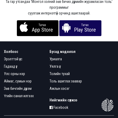
Та гар утсандаа ‘Монгол хэлний зөв бичих дүрмийн журамласан толь’
программыг
суулгаж интернэтгүй орчинд ашиглаарай.
Татах
Татах
App Store
Play Store
Холбоос
Бусад мэдээлэл
Эрэлттэй үгс
Уриалга
Гадаад үг
Уялга үг
Улс орны нэр
Толийн тухай
Аймаг, сумын нэр
Толь ашиглах заавар
Зөв бичгийн дүрэм
Ажлын хэсэг
Үгийн санал илгээх
Нийгмийн сүлжээ
Facebook