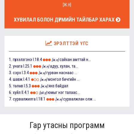
[Ж.Н]
ХУВИЛАЛ БОЛОН ДҮРМИЙН ТАЙЛБАР ХАРАХ
ЭРЭЛТТЭЙ ҮГС
1.
гүзээлзгэнэ
I.18.4
сайхан амттай н...
[ж.н]
2.
унага
I.25.1
адуу, хулан, та...
[ж.н]
3.
сэрх
I.3.4
гурван наснаас ...
[ж.н]
4.
шавж
I.4.1
монгол бичгийн ...
[ж.н]
5.
төлөв
I.5.3
янз байдал
[ж.н]
6.
хуйл
II.4.1
юмыг нэг талаас...
[үй.ү]
7.
сурвалжилга
I.18.1
сурвалжлан олж ...
[ж.н]
Гар утасны программ