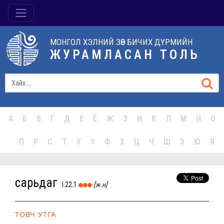
МОНГОЛ ХЭЛНИЙ ЗӨВ БИЧИХ ДҮРМИЙН
ЖУРАМЛАСАН ТОЛЬ
А
Б
В
Г
Д
Е
Ё
Ж
З
И
К
Л
М
Н
О
П
Р
С
Т
У
Ү
Ф
Х
Ц
Ч
Ш
Э
Ю
Я
сарьдаг
I.22.1
[ж.н]
ТОВЧ УТГА