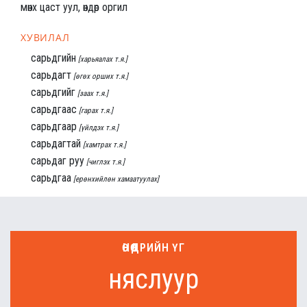
мөнх цаст уул, өндөр оргил
ХУВИЛАЛ
сарьдгийн
[харьяалах т.я.]
сарьдагт
[өгөх орших т.я.]
сарьдгийг
[заах т.я.]
сарьдгаас
[гарах т.я.]
сарьдгаар
[үйлдэх т.я.]
сарьдагтай
[хамтрах т.я.]
сарьдаг руу
[чиглэх т.я.]
сарьдгаа
[ерөнхийлөн хамаатуулах]
ӨНӨӨДРИЙН ҮГ
няслуур