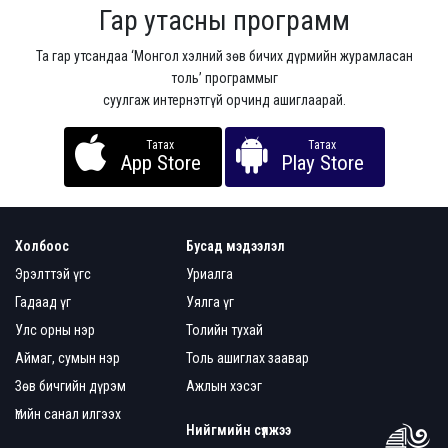
Гар утасны программ
Та гар утсандаа ‘Монгол хэлний зөв бичих дүрмийн журамласан
толь’ программыг
суулгаж интернэтгүй орчинд ашиглаарай.
Татах
Татах
App Store
Play Store
Холбоос
Бусад мэдээлэл
Эрэлттэй үгс
Уриалга
Гадаад үг
Уялга үг
Улс орны нэр
Толийн тухай
Аймаг, сумын нэр
Толь ашиглах заавар
Зөв бичгийн дүрэм
Ажлын хэсэг
Үгийн санал илгээх
Нийгмийн сүлжээ