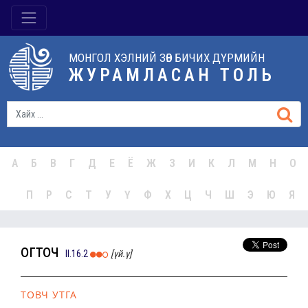
МОНГОЛ ХЭЛНИЙ ЗӨВ БИЧИХ ДҮРМИЙН
ЖУРАМЛАСАН ТОЛЬ
А
Б
В
Г
Д
Е
Ё
Ж
З
И
К
Л
М
Н
О
П
Р
С
Т
У
Ү
Ф
Х
Ц
Ч
Ш
Э
Ю
Я
огточ
II.16.2
[үй.ү]
ТОВЧ УТГА