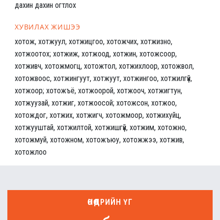
дахин дахин огтлох
ХУВИЛАХ ЖИШЭЭ
хотож, хотжуул, хотжицгоо, хотожчих, хотжизно,
хотжоотох; хотжиж, хотжоод, хотжин, хотожсоор,
хотживч, хотожмогц, хотожтол, хотжихлоор, хотожвол,
хотожвоос, хотжингуут, хотжуут, хотжингоо, хотжилгүй,
хотжоор; хотожъё, хотжоорой, хотжооч, хотжигтун,
хотжуузай, хотжиг, хотжоосой; хотожсон, хотжоо,
хотождог, хотжих, хотжигч, хотожмоор, хотжихуйц,
хотжууштай, хотжилтой, хотжишгүй, хотжим, хотожно,
хотожмуй, хотожном, хотожъюу, хотожжээ, хотжив,
хотожлоо
ӨНӨӨДРИЙН ҮГ