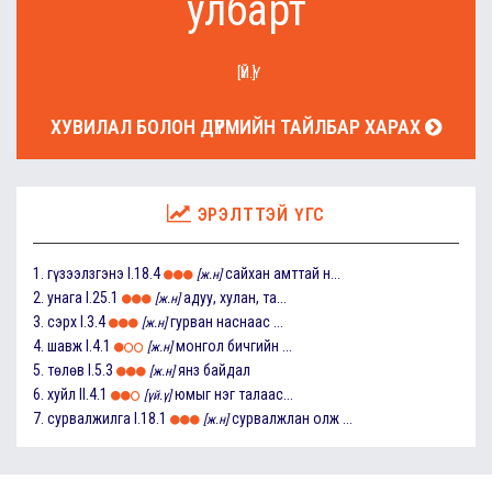
улбарт
[ҮЙ.Ү]
ХУВИЛАЛ БОЛОН ДҮРМИЙН ТАЙЛБАР ХАРАХ
ЭРЭЛТТЭЙ ҮГС
1.
гүзээлзгэнэ
I.18.4
сайхан амттай н...
[ж.н]
2.
унага
I.25.1
адуу, хулан, та...
[ж.н]
3.
сэрх
I.3.4
гурван наснаас ...
[ж.н]
4.
шавж
I.4.1
монгол бичгийн ...
[ж.н]
5.
төлөв
I.5.3
янз байдал
[ж.н]
6.
хуйл
II.4.1
юмыг нэг талаас...
[үй.ү]
7.
сурвалжилга
I.18.1
сурвалжлан олж ...
[ж.н]