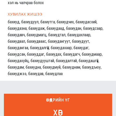
хэл нь чалчраа болох
ХУВИЛАХ ЖИШЭЭ
бахиуд, бахиудуул, бахиутга; бахиудчих, бахиудасхий,
бахиудазна; бахиудаж, бахиудаад, бахиудан, бахиудсаар,
бахиудавч, бахиудмагц, бахиудтал, бахиудахлаар,
бахиудвал, бахиудваас, бахиудангуут, бахиудуут,
бахиудангаа, бахиудалгүй; бахиудахаар; бахиудаг;
бахиудсан, бахиуддаг, бахиудах, бахиудагч, бахиудмаар,
бахиудахуйц, бахиудууштай, бахиудалтай, бахиудашгүй,
бахиудам; бахиудна, бахиудмуй, бахиуднам, бахиудъюу,
бахиуджээ, бахиудав, бахиудлаа
ӨНӨӨДРИЙН ҮГ
хөв