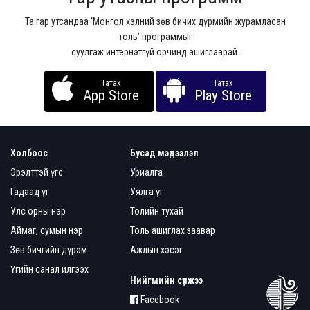
Та гар утсандаа ‘Монгол хэлний зөв бичих дүрмийн журамласан
толь’ программыг
суулгаж интернэтгүй орчинд ашиглаарай.
Татах
Татах
App Store
Play Store
Холбоос
Бусад мэдээлэл
Эрэлттэй үгс
Уриалга
Гадаад үг
Уялга үг
Улс орны нэр
Толийн тухай
Аймаг, сумын нэр
Толь ашиглах заавар
Зөв бичгийн дүрэм
Ажлын хэсэг
Үгийн санал илгээх
Нийгмийн сүлжээ
Facebook