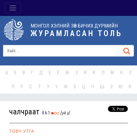
МОНГОЛ ХЭЛНИЙ ЗӨВ БИЧИХ ДҮРМИЙН
ЖУРАМЛАСАН ТОЛЬ
А
Б
В
Г
Д
Е
Ё
Ж
З
И
К
Л
М
Н
О
П
Р
С
Т
У
Ү
Ф
Х
Ц
Ч
Ш
Э
Ю
Я
чалчраат
II.6.1
[үй.ү]
ТОВЧ УТГА