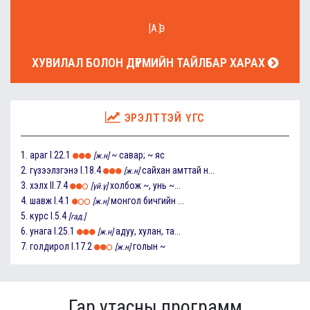
[А.Ө]
ХУВИЛАЛ БОЛОН ДҮРМИЙН ТАЙЛБАР ХАРАХ
ЭРЭЛТТЭЙ ҮГС
1.
араг
I.22.1
~ савар; ~ яс
[ж.н]
2.
гүзээлзгэнэ
I.18.4
сайхан амттай н...
[ж.н]
3.
хэлх
II.7.4
холбож ~, унь ~...
[үй.ү]
4.
шавж
I.4.1
монгол бичгийн ...
[ж.н]
5.
курс
I.5.4
[гад.]
6.
унага
I.25.1
адуу, хулан, та...
[ж.н]
7.
голдирол
I.17.2
голын ~
[ж.н]
Гар утасны программ