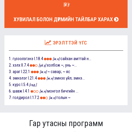
[ҮЙ.Ү]
ХУВИЛАЛ БОЛОН ДҮРМИЙН ТАЙЛБАР ХАРАХ
ЭРЭЛТТЭЙ ҮГС
1.
гүзээлзгэнэ
I.18.4
сайхан амттай н...
[ж.н]
2.
хэлх
II.7.4
холбож ~, унь ~...
[үй.ү]
3.
араг
I.22.1
~ савар; ~ яс
[ж.н]
4.
эмнэлэг
I.21.4
эмнэх үйл; эмнэ...
[ж.н]
5.
курс
I.5.4
[гад.]
6.
шавж
I.4.1
монгол бичгийн ...
[ж.н]
7.
голдирол
I.17.2
голын ~
[ж.н]
Гар утасны программ