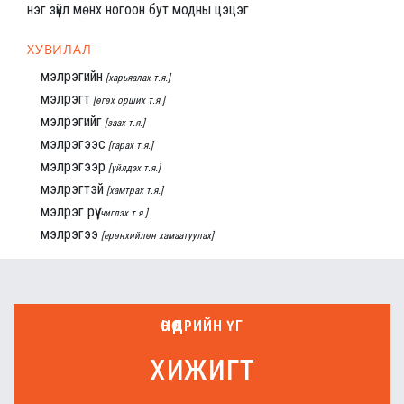
нэг зүйл мөнх ногоон бут модны цэцэг
ХУВИЛАЛ
мэлрэгийн
[харьяалах т.я.]
мэлрэгт
[өгөх орших т.я.]
мэлрэгийг
[заах т.я.]
мэлрэгээс
[гарах т.я.]
мэлрэгээр
[үйлдэх т.я.]
мэлрэгтэй
[хамтрах т.я.]
мэлрэг рүү
[чиглэх т.я.]
мэлрэгээ
[ерөнхийлөн хамаатуулах]
ӨНӨӨДРИЙН ҮГ
хижигт