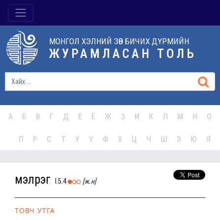
МОНГОЛ ХЭЛНИЙ ЗӨВ БИЧИХ ДҮРМИЙН
ЖУРАМЛАСАН ТОЛЬ
А
Б
В
Г
Д
Е
Ё
Ж
З
И
К
Л
М
Н
О
П
Р
С
Т
У
Ү
Ф
Х
Ц
Ч
Ш
Э
Ю
Я
мэлрэг
I.5.4
[ж.н]
ТОВЧ УТГА