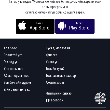
Та гар утсандаа ‘Монгол хэлний зөв бичих дүрмийн журамласан
толь’ программыг
суулгаж интернэтгүй орчинд ашиглаарай.
Татах
Татах
App Store
Play Store
Холбоос
Бусад мэдээлэл
Эрэлттэй үгс
Уриалга
Гадаад үг
Уялга үг
Улс орны нэр
Толийн тухай
Аймаг, сумын нэр
Толь ашиглах заавар
Зөв бичгийн дүрэм
Ажлын хэсэг
Үгийн санал илгээх
Нийгмийн сүлжээ
Facebook