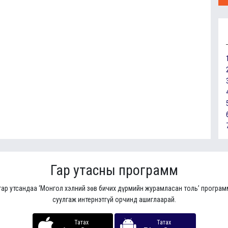
Гар утасны программ
гар утсандаа ‘Монгол хэлний зөв бичих дүрмийн журамласан толь’ програ
суулгаж интернэтгүй орчинд ашиглаарай.
Татах
Татах