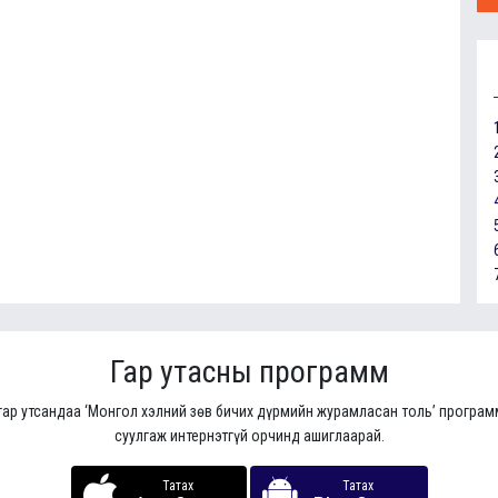
Гар утасны программ
гар утсандаа ‘Монгол хэлний зөв бичих дүрмийн журамласан толь’ програ
суулгаж интернэтгүй орчинд ашиглаарай.
Татах
Татах