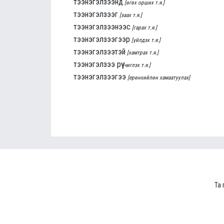
тээнэгэлзээнд
[өгөх орших т.я.]
тээнэгэлзээг
[заах т.я.]
тээнэгэлзээнээс
[гарах т.я.]
тээнэгэлзээгээр
[үйлдэх т.я.]
тээнэгэлзээтэй
[хамтрах т.я.]
тээнэгэлзээ рүү
[чиглэх т.я.]
тээнэгэлзээгээ
[ерөнхийлөн хамаатуулах]
Та 