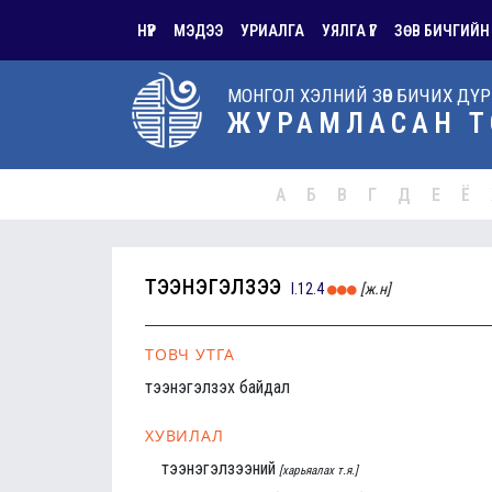
НҮҮР
МЭДЭЭ
УРИАЛГА
УЯЛГА ҮГ
ЗӨВ БИЧГИЙН
МОНГОЛ ХЭЛНИЙ ЗӨВ БИЧИХ ДҮ
ЖУРАМЛАСАН Т
А
Б
В
Г
Д
Е
Ё
тээнэгэлзээ
I.12.4
[ж.н]
ТОВЧ УТГА
тээнэгэлзэх байдал
ХУВИЛАЛ
тээнэгэлзээний
[харьяалах т.я.]