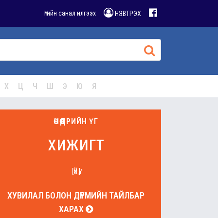
Үгийн санал илгээх
НЭВТРЭХ
Х
Ц
Ч
Ш
Э
Ю
Я
ӨНӨӨДРИЙН ҮГ
хижигт
[ҮЙ.Ү]
ХУВИЛАЛ БОЛОН ДҮРМИЙН ТАЙЛБАР
ХАРАХ