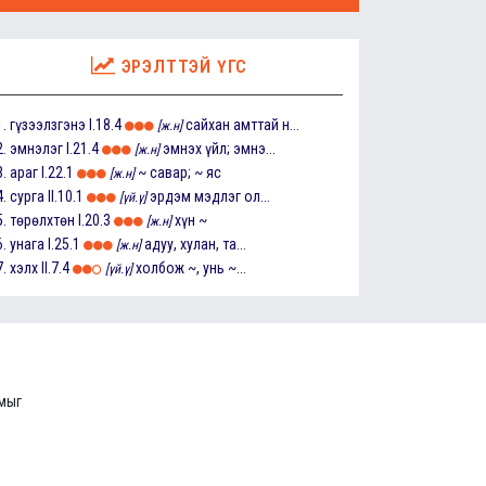
ЭРЭЛТТЭЙ ҮГС
1.
гүзээлзгэнэ
I.18.4
сайхан амттай н...
[ж.н]
2.
эмнэлэг
I.21.4
эмнэх үйл; эмнэ...
[ж.н]
3.
араг
I.22.1
~ савар; ~ яс
[ж.н]
4.
сурга
II.10.1
эрдэм мэдлэг ол...
[үй.ү]
5.
төрөлхтөн
I.20.3
хүн ~
[ж.н]
6.
унага
I.25.1
адуу, хулан, та...
[ж.н]
7.
хэлх
II.7.4
холбож ~, унь ~...
[үй.ү]
ммыг