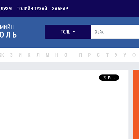
 ДҮРЭМ
ТОЛИЙН ТУХАЙ
ЗААВАР
РМИЙН
ТОЛЬ
ОЛЬ
Ж
З
И
К
Л
М
Н
О
П
Р
С
Т
У
Ү
Ф