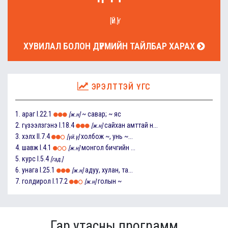
[ҮЙ.Ү]
ХУВИЛАЛ БОЛОН ДҮРМИЙН ТАЙЛБАР ХАРАХ
ЭРЭЛТТЭЙ ҮГС
1.
араг
I.22.1
~ савар; ~ яс
[ж.н]
2.
гүзээлзгэнэ
I.18.4
сайхан амттай н...
[ж.н]
3.
хэлх
II.7.4
холбож ~, унь ~...
[үй.ү]
4.
шавж
I.4.1
монгол бичгийн ...
[ж.н]
5.
курс
I.5.4
[гад.]
6.
унага
I.25.1
адуу, хулан, та...
[ж.н]
7.
голдирол
I.17.2
голын ~
[ж.н]
Гар утасны программ