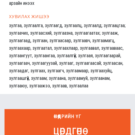
арзайн инээх
ХУВИЛАХ ЖИШЭЭ
зулгаа, зулгаалга, зулгаагд, зулгаалц, зулгаалд; зулгаацгаа;
зулгаачих, зулгаасхий, зулгаазна, зулгаагаатах; зулгааж,
зулгаагаад, зулгаан, зулгаасаар, зулгаавч, зулгаамагц,
зулгаахаар, зулгаатал, зулгаахлаар, зулгаавал, зулгааваас,
зулгаангуут, зулгаангаа, зулгаалгүй; зулгаая, зулгаагаарай,
зулгаагаач, зулгаагуузай, зулгааг, зулгаагаасай; зулгаасан,
зулгаадаг, зулгаах, зулгаагч, зулгаамаар, зулгаахуйц,
зулгаашгүй, зулгаам; зулгаана, зулгаамуй, зулгаанам,
зулгааюу, зулгаажээ, зулгаав, зулгаалаа
ӨНӨӨДРИЙН ҮГ
цөрдгөнө