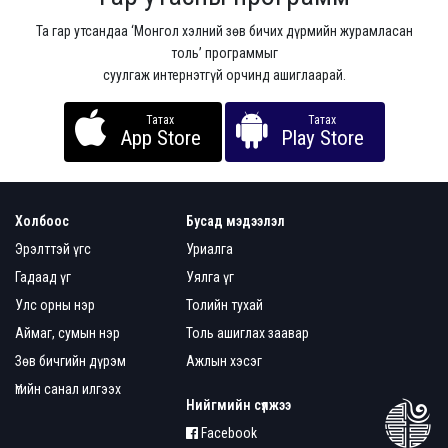
Та гар утсандаа ‘Монгол хэлний зөв бичих дүрмийн журамласан
толь’ программыг
суулгаж интернэтгүй орчинд ашиглаарай.
Татах
Татах
App Store
Play Store
Холбоос
Бусад мэдээлэл
Эрэлттэй үгс
Уриалга
Гадаад үг
Уялга үг
Улс орны нэр
Толийн тухай
Аймаг, сумын нэр
Толь ашиглах заавар
Зөв бичгийн дүрэм
Ажлын хэсэг
Үгийн санал илгээх
Нийгмийн сүлжээ
Facebook