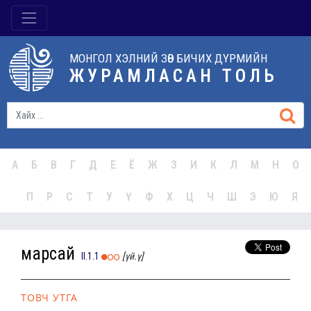
МОНГОЛ ХЭЛНИЙ ЗӨВ БИЧИХ ДҮРМИЙН
ЖУРАМЛАСАН ТОЛЬ
А
Б
В
Г
Д
Е
Ё
Ж
З
И
К
Л
М
Н
О
П
Р
С
Т
У
Ү
Ф
Х
Ц
Ч
Ш
Э
Ю
Я
марсай
II.1.1
[үй.ү]
ТОВЧ УТГА