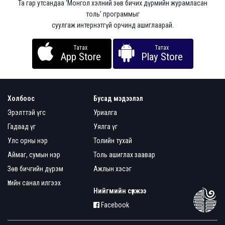
Та гар утсандаа ‘Монгол хэлний зөв бичих дүрмийн журамласан
толь’ программыг
суулгаж интернэтгүй орчинд ашиглаарай.
Татах
Татах
App Store
Play Store
Холбоос
Бусад мэдээлэл
Эрэлттэй үгс
Уриалга
Гадаад үг
Уялга үг
Улс орны нэр
Толийн тухай
Аймаг, сумын нэр
Толь ашиглах заавар
Зөв бичгийн дүрэм
Ажлын хэсэг
Үгийн санал илгээх
Нийгмийн сүлжээ
Facebook