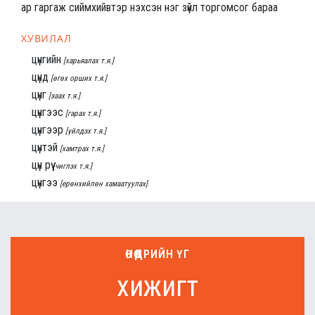
ар гаргаж сиймхийвтэр нэхсэн нэг зүйл торгомсог бараа
ХУВИЛАЛ
цүнгийн
[харьяалах т.я.]
цүнд
[өгөх орших т.я.]
цүнг
[заах т.я.]
цүнгээс
[гарах т.я.]
цүнгээр
[үйлдэх т.я.]
цүнтэй
[хамтрах т.я.]
цүн рүү
[чиглэх т.я.]
цүнгээ
[ерөнхийлөн хамаатуулах]
ӨНӨӨДРИЙН ҮГ
хижигт