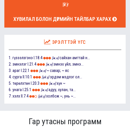
[ҮЙ.Ү]
ХУВИЛАЛ БОЛОН ДҮРМИЙН ТАЙЛБАР ХАРАХ
ЭРЭЛТТЭЙ ҮГС
1.
гүзээлзгэнэ
I.18.4
сайхан амттай н...
[ж.н]
2.
эмнэлэг
I.21.4
эмнэх үйл; эмнэ...
[ж.н]
3.
араг
I.22.1
~ савар; ~ яс
[ж.н]
4.
сурга
II.10.1
эрдэм мэдлэг ол...
[үй.ү]
5.
төрөлхтөн
I.20.3
хүн ~
[ж.н]
6.
унага
I.25.1
адуу, хулан, та...
[ж.н]
7.
хэлх
II.7.4
холбож ~, унь ~...
[үй.ү]
Гар утасны программ