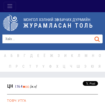
МОНГОЛ ХЭЛНИЙ ЗӨВ БИЧИХ ДҮРМИЙН
ЖУРАМЛАСАН ТОЛЬ
А
Б
В
Г
Д
Е
Ё
Ж
З
И
К
Л
М
Н
О
П
Р
С
Т
У
Ү
Ф
Х
Ц
Ч
Ш
Э
Ю
Я
цүн
I.16.4
[ж.н]
ТОВЧ УТГА