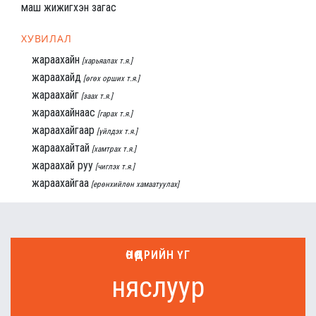
маш жижигхэн загас
ХУВИЛАЛ
жараахайн
[харьяалах т.я.]
жараахайд
[өгөх орших т.я.]
жараахайг
[заах т.я.]
жараахайнаас
[гарах т.я.]
жараахайгаар
[үйлдэх т.я.]
жараахайтай
[хамтрах т.я.]
жараахай руу
[чиглэх т.я.]
жараахайгаа
[ерөнхийлөн хамаатуулах]
ӨНӨӨДРИЙН ҮГ
няслуур