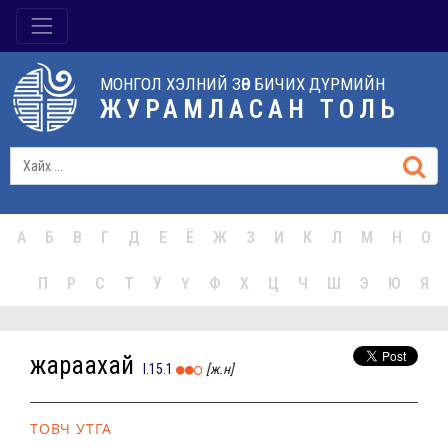
МОНГОЛ ХЭЛНИЙ ЗӨВ БИЧИХ ДҮРМИЙН
ЖУРАМЛАСАН ТОЛЬ
А
Б
В
Г
Д
Е
Ё
Ж
З
И
К
Л
М
Н
О
П
Р
С
Т
У
Ү
Ф
Х
Ц
Ч
Ш
Э
Ю
Я
жараахай
I.15.1
[ж.н]
ТОВЧ УТГА