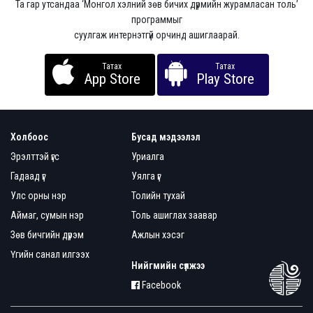
Та гар утсандаа ‘Монгол хэлний зөв бичих дүрмийн журамласан толь’
программыг
суулгаж интернэтгүй орчинд ашиглаарай.
Татах
Татах
App Store
Play Store
Холбоос
Бусад мэдээлэл
Эрэлттэй үгс
Уриалга
Гадаад үг
Уялга үг
Улс орны нэр
Толийн тухай
Аймаг, сумын нэр
Толь ашиглах заавар
Зөв бичгийн дүрэм
Ажлын хэсэг
Үгийн санал илгээх
Нийгмийн сүлжээ
Facebook