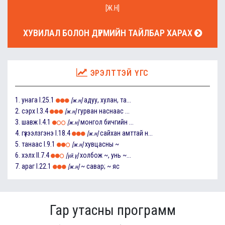
[Ж.Н]
ХУВИЛАЛ БОЛОН ДҮРМИЙН ТАЙЛБАР ХАРАХ
ЭРЭЛТТЭЙ ҮГС
1.
унага
I.25.1
адуу, хулан, та...
[ж.н]
2.
сэрх
I.3.4
гурван наснаас ...
[ж.н]
3.
шавж
I.4.1
монгол бичгийн ...
[ж.н]
4.
гүзээлзгэнэ
I.18.4
сайхан амттай н...
[ж.н]
5.
танаас
I.9.1
хувцасны ~
[ж.н]
6.
хэлх
II.7.4
холбож ~, унь ~...
[үй.ү]
7.
араг
I.22.1
~ савар; ~ яс
[ж.н]
Гар утасны программ