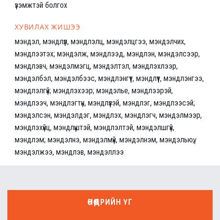
үзэмжтэй болгох
ХУВИЛАХ ЖИШЭЭ
мэндэл, мэндлүүл, мэндлэлц, мэндэлцгээ, мэндэлчих,
мэндлээтэх; мэндэлж, мэндлээд, мэндлэн, мэндэлсээр,
мэндлэвч, мэндэлмэгц, мэндэлтэл, мэндлэхлээр,
мэндэлбэл, мэндэлбээс, мэндлэнгүүт, мэндлүүт, мэндлэнгээ,
мэндлэлгүй; мэндлэхээр; мэндэлье, мэндлээрэй,
мэндлээч, мэндлэгтүн, мэндлүүзэй, мэндлэг, мэндлээсэй;
мэндэлсэн, мэндэлдэг, мэндлэх, мэндлэгч, мэндэлмээр,
мэндлэхүйц, мэндлүүштэй, мэндлэлтэй, мэндэлшгүй,
мэндлэм; мэндэлнэ, мэндэлмүй, мэндэлнэм, мэндэльюү,
мэндэлжээ, мэндлэв, мэндэллээ
ӨНӨӨДРИЙН ҮГ