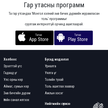
Гар утасны программ
Та гар утсандаа ‘Монгол хэлний зөв бичих дүрмийн журамласан
толь’ программыг
суулгаж интернэтгүй орчинд ашиглаарай.
Татах
Татах
App Store
Play Store
Холбоос
Бусад мэдээлэл
Эрэлттэй үгс
Уриалга
Гадаад үг
Уялга үг
Улс орны нэр
Толийн тухай
Аймаг, сумын нэр
Толь ашиглах заавар
Зөв бичгийн дүрэм
Ажлын хэсэг
Үгийн санал илгээх
Нийгмийн сүлжээ