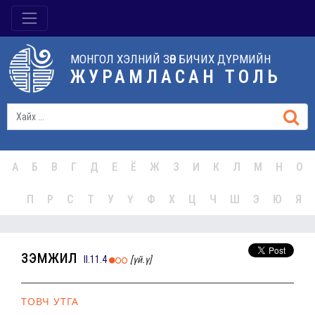
МОНГОЛ ХЭЛНИЙ ЗӨВ БИЧИХ ДҮРМИЙН
ЖУРАМЛАСАН ТОЛЬ
А
Б
В
Г
Д
Е
Ё
Ж
З
И
К
Л
М
Н
О
П
Р
С
Т
У
Ү
Ф
Х
Ц
Ч
Ш
Э
Ю
Я
үзэмжил
II.11.4
[үй.ү]
ТОВЧ УТГА