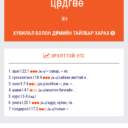
цөрдгөнө
[ҮЙ.Ү]
ХУВИЛАЛ БОЛОН ДҮРМИЙН ТАЙЛБАР ХАРАХ
ЭРЭЛТТЭЙ ҮГС
1.
араг
I.22.1
~ савар; ~ яс
[ж.н]
2.
гүзээлзгэнэ
I.18.4
сайхан амттай н...
[ж.н]
3.
хэлх
II.7.4
холбож ~, унь ~...
[үй.ү]
4.
шавж
I.4.1
монгол бичгийн ...
[ж.н]
5.
курс
I.5.4
[гад.]
6.
унага
I.25.1
адуу, хулан, та...
[ж.н]
7.
голдирол
I.17.2
голын ~
[ж.н]