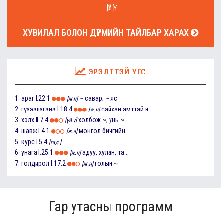
[ҮЙ.Ү]
ХУВИЛАЛ БОЛОН ДҮРМИЙН ТАЙЛБАР ХАРАХ
ЭРЭЛТТЭЙ ҮГС
1.
араг
I.22.1
~ савар; ~ яс
[ж.н]
2.
гүзээлзгэнэ
I.18.4
сайхан амттай н...
[ж.н]
3.
хэлх
II.7.4
холбож ~, унь ~...
[үй.ү]
4.
шавж
I.4.1
монгол бичгийн ...
[ж.н]
5.
курс
I.5.4
[гад.]
6.
унага
I.25.1
адуу, хулан, та...
[ж.н]
7.
голдирол
I.17.2
голын ~
[ж.н]
Гар утасны программ