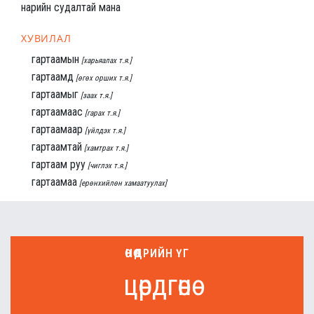
нарийн судалтай мана
ХУВИЛАЛ
гартаамын
[харьяалах т.я.]
гартаамд
[өгөх орших т.я.]
гартаамыг
[заах т.я.]
гартаамаас
[гарах т.я.]
гартаамаар
[үйлдэх т.я.]
гартаамтай
[хамтрах т.я.]
гартаам руу
[чиглэх т.я.]
гартаамаа
[ерөнхийлөн хамаатуулах]
ӨНӨӨДРИЙН ҮГ
цөрдгөнө