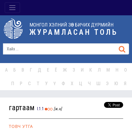
МОНГОЛ ХЭЛНИЙ ЗӨВ БИЧИХ ДҮРМИЙН
ЖУРАМЛАСАН ТОЛЬ
А
Б
В
Г
Д
Е
Ё
Ж
З
И
К
Л
М
Н
О
П
Р
С
Т
У
Ү
Ф
Х
Ц
Ч
Ш
Э
Ю
Я
гартаам
I.1.1
[ж.н]
ТОВЧ УТГА