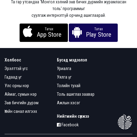
Та гар утсандаа ‘Монгол хэлний зөв бичих дүрмийн журамласан
толь’ программыг
суулгаж интернэтгүй орчинд ашиглаарай.
Татах
Татах
App Store
Play Store
Холбоос
Бусад мэдээлэл
Эрэлттэй үгс
Уриалга
Гадаад үг
Уялга үг
Улс орны нэр
Толийн тухай
Аймаг, сумын нэр
Толь ашиглах заавар
Зөв бичгийн дүрэм
Ажлын хэсэг
Үгийн санал илгээх
Нийгмийн сүлжээ
Facebook