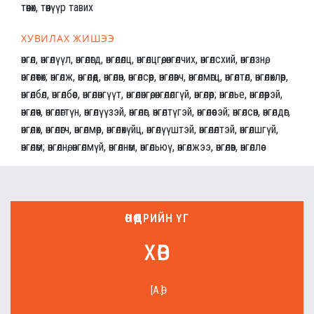
төөнөх, төөнүүр тавих
ХУВИЛАХ ЖИШЭЭ
өнгөл, өнгөлүүл, өнгөлөгд, өнгөлөлц, өнгөлцгөө, өнгөлчих, өнгөлсхий, өнгөлзнө,
өнгөлөөтөх; өнгөлж, өнгөлөөд, өнгөлөн, өнгөлсөөр, өнгөлөвч, өнгөлмөгц, өнгөлтөл, өнгөлөхлөөр,
өнгөлбөл, өнгөлбөөс, өнгөлөнгүүт, өнгөлөнгөө, өнгөлөлгүй, өнгөлөөр; өнгөлье, өнгөлөөрэй,
өнгөлөөч, өнгөлөгтүн, өнгөлүүзэй, өнгөлөг, өнгөлтүгэй, өнгөлөөсэй; өнгөлсөн, өнгөлдөг,
өнгөлөх, өнгөлөгч, өнгөлмөөр, өнгөлөхүйц, өнгөлүүштэй, өнгөлөлтэй, өнгөлшгүй,
өнгөлөм; өнгөлнө, өнгөлмүй, өнгөлнөм, өнгөльюү, өнгөлжээ, өнгөлөв, өнгөллөө
ӨНӨӨДРИЙН ҮГ
хөв
[А.Ө]