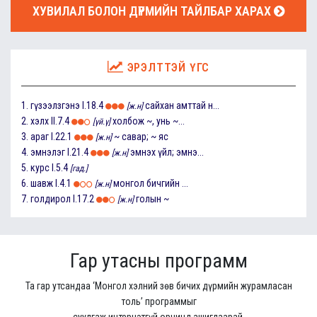
ХУВИЛАЛ БОЛОН ДҮРМИЙН ТАЙЛБАР ХАРАХ
ЭРЭЛТТЭЙ ҮГС
1.
гүзээлзгэнэ
I.18.4
сайхан амттай н...
[ж.н]
2.
хэлх
II.7.4
холбож ~, унь ~...
[үй.ү]
3.
араг
I.22.1
~ савар; ~ яс
[ж.н]
4.
эмнэлэг
I.21.4
эмнэх үйл; эмнэ...
[ж.н]
5.
курс
I.5.4
[гад.]
6.
шавж
I.4.1
монгол бичгийн ...
[ж.н]
7.
голдирол
I.17.2
голын ~
[ж.н]
Гар утасны программ
Та гар утсандаа ‘Монгол хэлний зөв бичих дүрмийн журамласан
толь’ программыг