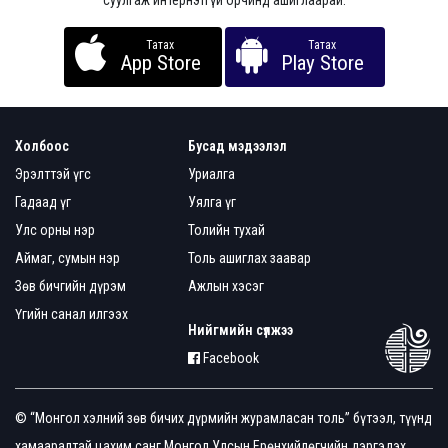
суулгаж интернэтгүй орчинд ашиглаарай.
Татах
Татах
App Store
Play Store
Холбоос
Бусад мэдээлэл
Эрэлттэй үгс
Уриалга
Гадаад үг
Уялга үг
Улс орны нэр
Толийн тухай
Аймаг, сумын нэр
Толь ашиглах заавар
Зөв бичгийн дүрэм
Ажлын хэсэг
Үгийн санал илгээх
Нийгмийн сүлжээ
Facebook
© “Монгол хэлний зөв бичих дүрмийн журамласан толь” бүтээл, түүнд
хамааралтай цахим санг Монгол Улсын Ерөнхийлөгчийн дэргэдэх