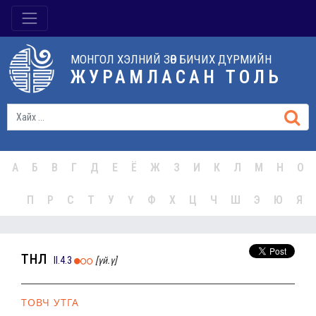
МОНГОЛ ХЭЛНИЙ ЗӨВ БИЧИХ ДҮРМИЙН
ЖУРАМЛАСАН ТОЛЬ
А
Б
В
Г
Д
Е
Ё
Ж
З
И
К
Л
М
Н
О
П
Р
С
Т
У
Ү
Ф
Х
Ц
Ч
Ш
Э
Ю
Я
төөнөл
II.4.3
[үй.ү]
ТОВЧ УТГА