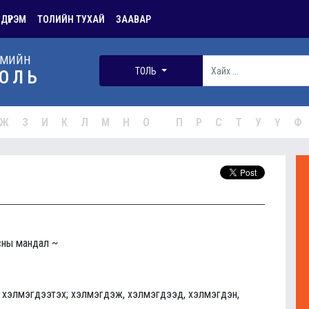
 ДҮРЭМ
ТОЛИЙН ТУХАЙ
ЗААВАР
РМИЙН
ТОЛЬ
ОЛЬ
Ж
З
И
К
Л
М
Н
О
П
Р
С
Т
У
Ү
Ф
усны мандал ~
х, хэлмэгдээтэх; хэлмэгдэж, хэлмэгдээд, хэлмэгдэн,