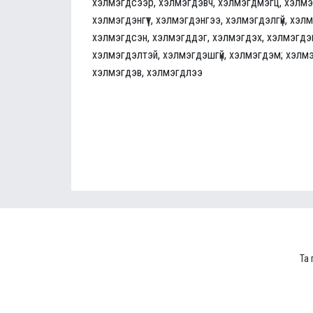
хэлмэгдсээр, хэлмэгдэвч, хэлмэгдмэгц, хэлмэ
хэлмэгдэнгүүт, хэлмэгдэнгээ, хэлмэгдэлгүй, хэл
хэлмэгдсэн, хэлмэгддэг, хэлмэгдэх, хэлмэгдэгч
хэлмэгдэлтэй, хэлмэгдэшгүй, хэлмэгдэм; хэлмэ
хэлмэгдэв, хэлмэгдлээ
Та 