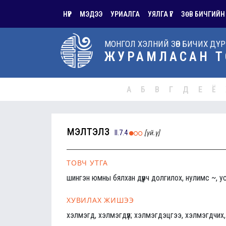
НҮҮР
МЭДЭЭ
УРИАЛГА
УЯЛГА ҮГ
ЗӨВ БИЧГИЙН
МОНГОЛ ХЭЛНИЙ ЗӨВ БИЧИХ ДҮ
ЖУРАМЛАСАН Т
А
Б
В
Г
Д
Е
Ё
мэлтэлз
II.7.4
[үй.ү]
ТОВЧ УТГА
шингэн юмны бялхан дүүрч долгилох, нулимс ~, 
ХУВИЛАХ ЖИШЭЭ
хэлмэгд, хэлмэгдүүл; хэлмэгдэцгээ, хэлмэгдчи