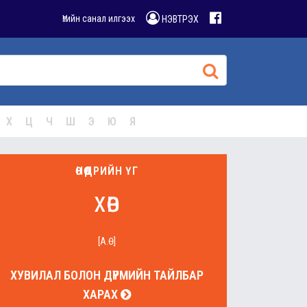
Үгийн санал илгээх
НЭВТРЭХ
Х
Ц
Ч
Ш
Э
Ю
Я
ӨНӨӨДРИЙН ҮГ
хөв
[А.Ө]
ХУВИЛАЛ БОЛОН ДҮРМИЙН ТАЙЛБАР
ХАРАХ