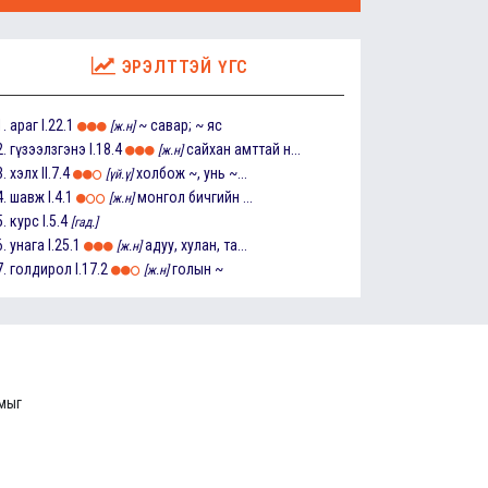
ЭРЭЛТТЭЙ ҮГС
1.
араг
I.22.1
~ савар; ~ яс
[ж.н]
2.
гүзээлзгэнэ
I.18.4
сайхан амттай н...
[ж.н]
3.
хэлх
II.7.4
холбож ~, унь ~...
[үй.ү]
4.
шавж
I.4.1
монгол бичгийн ...
[ж.н]
5.
курс
I.5.4
[гад.]
6.
унага
I.25.1
адуу, хулан, та...
[ж.н]
7.
голдирол
I.17.2
голын ~
[ж.н]
ммыг