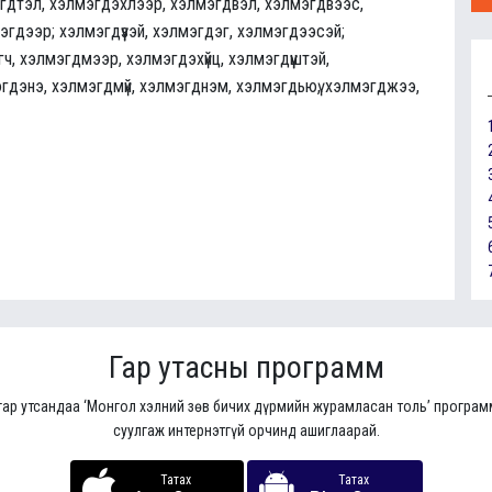
гдтэл, хэлмэгдэхлээр, хэлмэгдвэл, хэлмэгдвээс,
мэгдээр; хэлмэгдүүзэй, хэлмэгдэг, хэлмэгдээсэй;
, хэлмэгдмээр, хэлмэгдэхүйц, хэлмэгдүүштэй,
гдэнэ, хэлмэгдмүй, хэлмэгднэм, хэлмэгдьюү, хэлмэгджээ,
Гар утасны программ
гар утсандаа ‘Монгол хэлний зөв бичих дүрмийн журамласан толь’ програ
суулгаж интернэтгүй орчинд ашиглаарай.
Татах
Татах