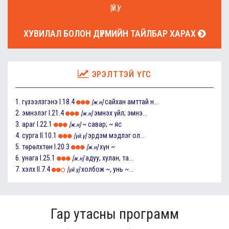
[ҮЙ.Ү]
ХУВИЛАЛ БОЛОН ДҮРМИЙН ТАЙЛБАР ХАРАХ
ЭРЭЛТТЭЙ ҮГС
1.
гүзээлзгэнэ
I.18.4
сайхан амттай н...
[ж.н]
2.
эмнэлэг
I.21.4
эмнэх үйл; эмнэ...
[ж.н]
3.
араг
I.22.1
~ савар; ~ яс
[ж.н]
4.
сурга
II.10.1
эрдэм мэдлэг ол...
[үй.ү]
5.
төрөлхтөн
I.20.3
хүн ~
[ж.н]
6.
унага
I.25.1
адуу, хулан, та...
[ж.н]
7.
хэлх
II.7.4
холбож ~, унь ~...
[үй.ү]
Гар утасны программ