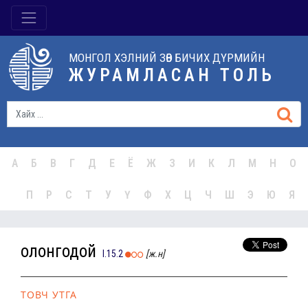
МОНГОЛ ХЭЛНИЙ ЗӨВ БИЧИХ ДҮРМИЙН
ЖУРАМЛАСАН ТОЛЬ
А
Б
В
Г
Д
Е
Ё
Ж
З
И
К
Л
М
Н
О
П
Р
С
Т
У
Ү
Ф
Х
Ц
Ч
Ш
Э
Ю
Я
олонгодой
I.15.2
[ж.н]
ТОВЧ УТГА