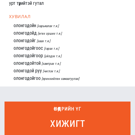
урт түрийтэй гутал
ХУВИЛАЛ
олонгодойн
[харьяалах т.я.]
олонгодойд
[өгөх орших т.я.]
олонгодойг
[заах т.я.]
олонгодойгоос
[гарах т.я.]
олонгодойгоор
[үйлдэх т.я.]
олонгодойтой
[хамтрах т.я.]
олонгодой руу
[чиглэх т.я.]
олонгодойгоо
[ерөнхийлөн хамаатуулах]
ӨНӨӨДРИЙН ҮГ
хижигт