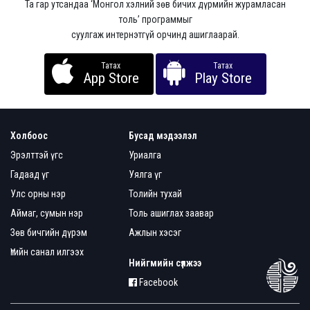
Та гар утсандаа ‘Монгол хэлний зөв бичих дүрмийн журамласан
толь’ программыг
суулгаж интернэтгүй орчинд ашиглаарай.
Татах
Татах
App Store
Play Store
Холбоос
Бусад мэдээлэл
Эрэлттэй үгс
Уриалга
Гадаад үг
Уялга үг
Улс орны нэр
Толийн тухай
Аймаг, сумын нэр
Толь ашиглах заавар
Зөв бичгийн дүрэм
Ажлын хэсэг
Үгийн санал илгээх
Нийгмийн сүлжээ
Facebook