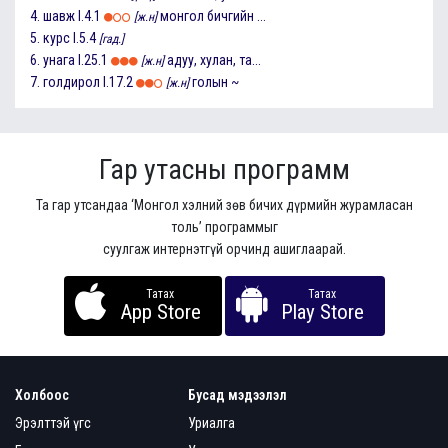
4.
шавж
I.4.1
монгол бичгийн ...
[ж.н]
5.
курс
I.5.4
[гад.]
6.
унага
I.25.1
адуу, хулан, та...
[ж.н]
7.
голдирол
I.17.2
голын ~
[ж.н]
Гар утасны программ
Та гар утсандаа ‘Монгол хэлний зөв бичих дүрмийн журамласан
толь’ программыг
суулгаж интернэтгүй орчинд ашиглаарай.
Татах
Татах
App Store
Play Store
Холбоос
Бусад мэдээлэл
Эрэлттэй үгс
Уриалга