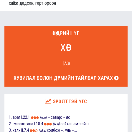
хийж дадсан, гарт орсон
ӨНӨӨДРИЙН ҮГ
хөв
[А.Ө]
ХУВИЛАЛ БОЛОН ДҮРМИЙН ТАЙЛБАР ХАРАХ
ЭРЭЛТТЭЙ ҮГС
1.
араг
I.22.1
~ савар; ~ яс
[ж.н]
2.
гүзээлзгэнэ
I.18.4
сайхан амттай н...
[ж.н]
3.
хэлх
II.7.4
холбож ~, унь ~...
[үй.ү]