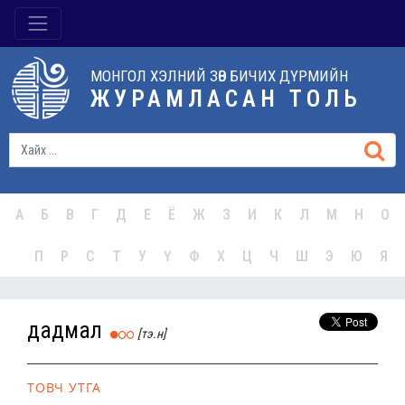
МОНГОЛ ХЭЛНИЙ ЗӨВ БИЧИХ ДҮРМИЙН
ЖУРАМЛАСАН ТОЛЬ
А
Б
В
Г
Д
Е
Ё
Ж
З
И
К
Л
М
Н
О
П
Р
С
Т
У
Ү
Ф
Х
Ц
Ч
Ш
Э
Ю
Я
дадмал
[тэ.н]
ТОВЧ УТГА