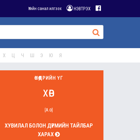
Үгийн санал илгээх
НЭВТРЭХ
Х
Ц
Ч
Ш
Э
Ю
Я
ӨНӨӨДРИЙН ҮГ
хөв
[А.Ө]
ХУВИЛАЛ БОЛОН ДҮРМИЙН ТАЙЛБАР
ХАРАХ