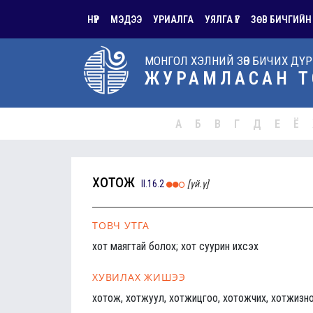
НҮҮР
МЭДЭЭ
УРИАЛГА
УЯЛГА ҮГ
ЗӨВ БИЧГИЙН
МОНГОЛ ХЭЛНИЙ ЗӨВ БИЧИХ ДҮ
ЖУРАМЛАСАН Т
А
Б
В
Г
Д
Е
Ё
хотож
II.16.2
[үй.ү]
ТОВЧ УТГА
хот маягтай болох; хот суурин ихсэх
ХУВИЛАХ ЖИШЭЭ
хотож, хотжуул, хотжицгоо, хотожчих, хотжизн