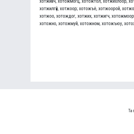
хотживч, хотожмогц, хотожтол, хотжихлоор, хо
хотжилгүй, хотжоор; хотожъё, хотжоорой, хотжо
хотжоо, хотождог, хотжих, хотжигч, хотожмоор,
хотожно, хотожмуй, хотожном, хотожъюу, хото
Та 