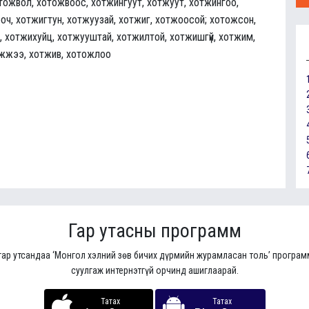
тожвол, хотожвоос, хотжингуут, хотжуут, хотжингоо,
оч, хотжигтун, хотжуузай, хотжиг, хотжоосой; хотожсон,
 хотжихуйц, хотжууштай, хотжилтой, хотжишгүй, хотжим,
жжээ, хотжив, хотожлоо
Гар утасны программ
гар утсандаа ‘Монгол хэлний зөв бичих дүрмийн журамласан толь’ програ
суулгаж интернэтгүй орчинд ашиглаарай.
Татах
Татах