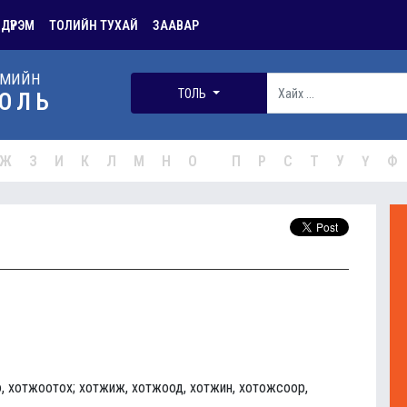
 ДҮРЭМ
ТОЛИЙН ТУХАЙ
ЗААВАР
РМИЙН
ТОЛЬ
ОЛЬ
Ж
З
И
К
Л
М
Н
О
П
Р
С
Т
У
Ү
Ф
о, хотжоотох; хотжиж, хотжоод, хотжин, хотожсоор,