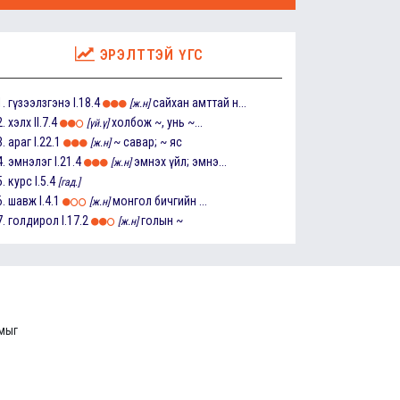
ЭРЭЛТТЭЙ ҮГС
1.
гүзээлзгэнэ
I.18.4
сайхан амттай н...
[ж.н]
2.
хэлх
II.7.4
холбож ~, унь ~...
[үй.ү]
3.
араг
I.22.1
~ савар; ~ яс
[ж.н]
4.
эмнэлэг
I.21.4
эмнэх үйл; эмнэ...
[ж.н]
5.
курс
I.5.4
[гад.]
6.
шавж
I.4.1
монгол бичгийн ...
[ж.н]
7.
голдирол
I.17.2
голын ~
[ж.н]
ммыг