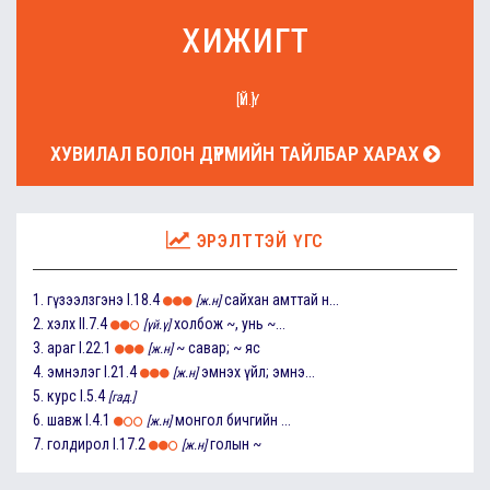
хижигт
[ҮЙ.Ү]
ХУВИЛАЛ БОЛОН ДҮРМИЙН ТАЙЛБАР ХАРАХ
ЭРЭЛТТЭЙ ҮГС
1.
гүзээлзгэнэ
I.18.4
сайхан амттай н...
[ж.н]
2.
хэлх
II.7.4
холбож ~, унь ~...
[үй.ү]
3.
араг
I.22.1
~ савар; ~ яс
[ж.н]
4.
эмнэлэг
I.21.4
эмнэх үйл; эмнэ...
[ж.н]
5.
курс
I.5.4
[гад.]
6.
шавж
I.4.1
монгол бичгийн ...
[ж.н]
7.
голдирол
I.17.2
голын ~
[ж.н]