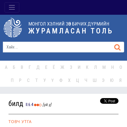
МОНГОЛ ХЭЛНИЙ ЗӨВ БИЧИХ ДҮРМИЙН
ЖУРАМЛАСАН ТОЛЬ
А
Б
В
Г
Д
Е
Ё
Ж
З
И
К
Л
М
Н
О
П
Р
С
Т
У
Ү
Ф
Х
Ц
Ч
Ш
Э
Ю
Я
билүүд
II.6.4
[үй.ү]
ТОВЧ УТГА