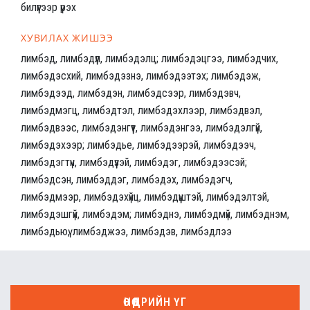
билүүгээр үрэх
ХУВИЛАХ ЖИШЭЭ
лимбэд, лимбэдүүл, лимбэдэлц; лимбэдэцгээ, лимбэдчих,
лимбэдэсхий, лимбэдэзнэ, лимбэдээтэх; лимбэдэж,
лимбэдээд, лимбэдэн, лимбэдсээр, лимбэдэвч,
лимбэдмэгц, лимбэдтэл, лимбэдэхлээр, лимбэдвэл,
лимбэдвээс, лимбэдэнгүүт, лимбэдэнгээ, лимбэдэлгүй,
лимбэдэхээр; лимбэдье, лимбэдээрэй, лимбэдээч,
лимбэдэгтүн, лимбэдүүзэй, лимбэдэг, лимбэдээсэй;
лимбэдсэн, лимбэддэг, лимбэдэх, лимбэдэгч,
лимбэдмээр, лимбэдэхүйц, лимбэдүүштэй, лимбэдэлтэй,
лимбэдэшгүй, лимбэдэм; лимбэднэ, лимбэдмүй, лимбэднэм,
лимбэдьюү, лимбэджээ, лимбэдэв, лимбэдлээ
ӨНӨӨДРИЙН ҮГ