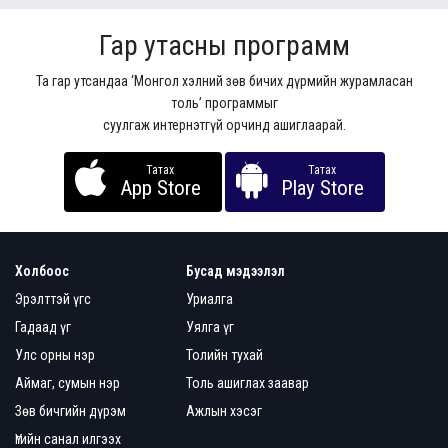
Гар утасны программ
Та гар утсандаа ‘Монгол хэлний зөв бичих дүрмийн журамласан
толь’ программыг
суулгаж интернэтгүй орчинд ашиглаарай.
Татах
Татах
App Store
Play Store
Холбоос
Бусад мэдээлэл
Эрэлттэй үгс
Уриалга
Гадаад үг
Уялга үг
Улс орны нэр
Толийн тухай
Аймаг, сумын нэр
Толь ашиглах заавар
Зөв бичгийн дүрэм
Ажлын хэсэг
Үгийн санал илгээх