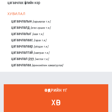
цагаачлах үйлийн нэр
ХУВИЛАЛ
цагаачлалын
[харьяалах т.я.]
цагаачлалд
[өгөх орших т.я.]
цагаачлалыг
[заах т.я.]
цагаачлалаас
[гарах т.я.]
цагаачлалаар
[үйлдэх т.я.]
цагаачлалтай
[хамтрах т.я.]
цагаачлал руу
[чиглэх т.я.]
цагаачлалаа
[ерөнхийлөн хамаатуулах]
ӨНӨӨДРИЙН ҮГ
хөв