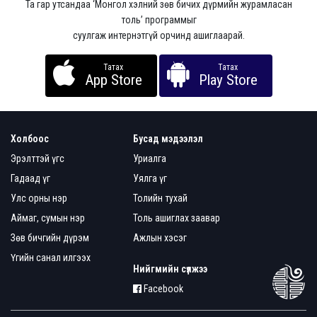
Та гар утсандаа ‘Монгол хэлний зөв бичих дүрмийн журамласан
толь’ программыг
суулгаж интернэтгүй орчинд ашиглаарай.
Татах
Татах
App Store
Play Store
Холбоос
Бусад мэдээлэл
Эрэлттэй үгс
Уриалга
Гадаад үг
Уялга үг
Улс орны нэр
Толийн тухай
Аймаг, сумын нэр
Толь ашиглах заавар
Зөв бичгийн дүрэм
Ажлын хэсэг
Үгийн санал илгээх
Нийгмийн сүлжээ
Facebook