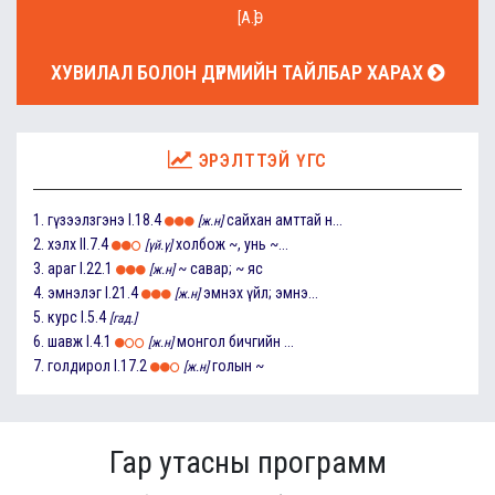
[А.Ө]
ХУВИЛАЛ БОЛОН ДҮРМИЙН ТАЙЛБАР ХАРАХ
ЭРЭЛТТЭЙ ҮГС
1.
гүзээлзгэнэ
I.18.4
сайхан амттай н...
[ж.н]
2.
хэлх
II.7.4
холбож ~, унь ~...
[үй.ү]
3.
араг
I.22.1
~ савар; ~ яс
[ж.н]
4.
эмнэлэг
I.21.4
эмнэх үйл; эмнэ...
[ж.н]
5.
курс
I.5.4
[гад.]
6.
шавж
I.4.1
монгол бичгийн ...
[ж.н]
7.
голдирол
I.17.2
голын ~
[ж.н]
Гар утасны программ