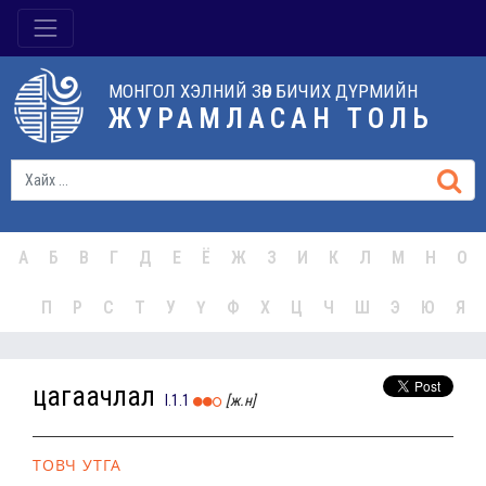
МОНГОЛ ХЭЛНИЙ ЗӨВ БИЧИХ ДҮРМИЙН
ЖУРАМЛАСАН ТОЛЬ
А
Б
В
Г
Д
Е
Ё
Ж
З
И
К
Л
М
Н
О
П
Р
С
Т
У
Ү
Ф
Х
Ц
Ч
Ш
Э
Ю
Я
цагаачлал
I.1.1
[ж.н]
ТОВЧ УТГА