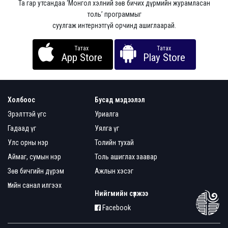
Та гар утсандаа ‘Монгол хэлний зөв бичих дүрмийн журамласан
толь’ программыг
суулгаж интернэтгүй орчинд ашиглаарай.
Татах
Татах
App Store
Play Store
Холбоос
Бусад мэдээлэл
Эрэлттэй үгс
Уриалга
Гадаад үг
Уялга үг
Улс орны нэр
Толийн тухай
Аймаг, сумын нэр
Толь ашиглах заавар
Зөв бичгийн дүрэм
Ажлын хэсэг
Үгийн санал илгээх
Нийгмийн сүлжээ
Facebook