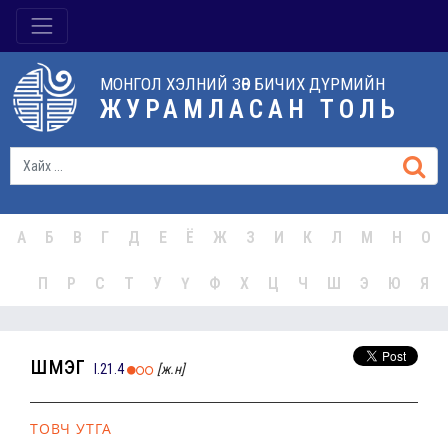
МОНГОЛ ХЭЛНИЙ ЗӨВ БИЧИХ ДҮРМИЙН
ЖУРАМЛАСАН ТОЛЬ
А
Б
В
Г
Д
Е
Ё
Ж
З
И
К
Л
М
Н
О
П
Р
С
Т
У
Ү
Ф
Х
Ц
Ч
Ш
Э
Ю
Я
шүүмэг
I.21.4
[ж.н]
ТОВЧ УТГА