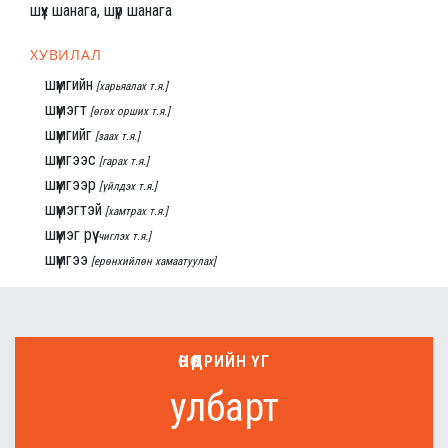
шүүх шанага, шүүр шанага
ХУВИЛАЛ
шүүмгийн
[харьяалах т.я.]
шүүмэгт
[өгөх орших т.я.]
шүүмгийг
[заах т.я.]
шүүмгээс
[гарах т.я.]
шүүмгээр
[үйлдэх т.я.]
шүүмэгтэй
[хамтрах т.я.]
шүүмэг рүү
[чиглэх т.я.]
шүүмгээ
[ерөнхийлөн хамаатуулах]
ӨНӨӨДРИЙН ҮГ
улбарт