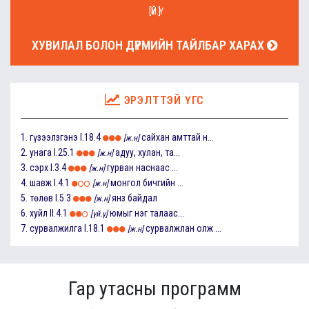
[ҮЙ.Ү]
ХУВИЛАЛ БОЛОН ДҮРМИЙН ТАЙЛБАР ХАРАХ
ЭРЭЛТТЭЙ ҮГС
1.
гүзээлзгэнэ
I.18.4
сайхан амттай н...
[ж.н]
2.
унага
I.25.1
адуу, хулан, та...
[ж.н]
3.
сэрх
I.3.4
гурван наснаас ...
[ж.н]
4.
шавж
I.4.1
монгол бичгийн ...
[ж.н]
5.
төлөв
I.5.3
янз байдал
[ж.н]
6.
хуйл
II.4.1
юмыг нэг талаас...
[үй.ү]
7.
сурвалжилга
I.18.1
сурвалжлан олж ...
[ж.н]
Гар утасны программ