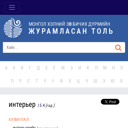
МОНГОЛ ХЭЛНИЙ ЗӨВ БИЧИХ ДҮРМИЙН
ЖУРАМЛАСАН ТОЛЬ
А
Б
В
Г
Д
Е
Ё
Ж
З
И
К
Л
М
Н
О
П
Р
С
Т
У
Ү
Ф
Х
Ц
Ч
Ш
Э
Ю
Я
интерьер
I.5.4
[гад.]
ХУВИЛАЛ
интерьерийн