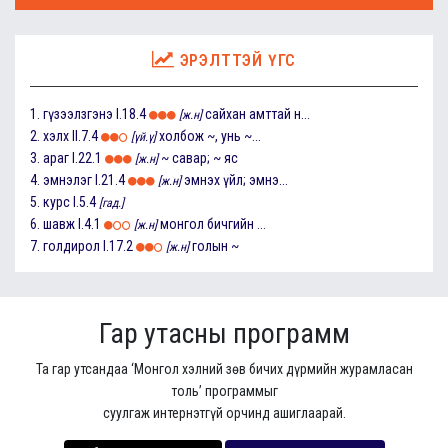
ЭРЭЛТТЭЙ ҮГС
1.
гүзээлзгэнэ
I.18.4
сайхан амттай н...
[ж.н]
2.
хэлх
II.7.4
холбож ~, унь ~...
[үй.ү]
3.
араг
I.22.1
~ савар; ~ яс
[ж.н]
4.
эмнэлэг
I.21.4
эмнэх үйл; эмнэ...
[ж.н]
5.
курс
I.5.4
[гад.]
6.
шавж
I.4.1
монгол бичгийн ...
[ж.н]
7.
голдирол
I.17.2
голын ~
[ж.н]
Гар утасны программ
Та гар утсандаа ‘Монгол хэлний зөв бичих дүрмийн журамласан
толь’ программыг
суулгаж интернэтгүй орчинд ашиглаарай.