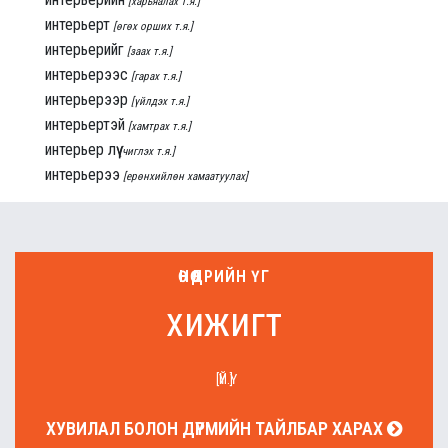
[харьяалах т.я.]
интерьерт
[өгөх орших т.я.]
интерьерийг
[заах т.я.]
интерьерээс
[гарах т.я.]
интерьерээр
[үйлдэх т.я.]
интерьертэй
[хамтрах т.я.]
интерьер лүү
[чиглэх т.я.]
интерьерээ
[ерөнхийлөн хамаатуулах]
ӨНӨӨДРИЙН ҮГ
хижигт
[ҮЙ.Ү]
ХУВИЛАЛ БОЛОН ДҮРМИЙН ТАЙЛБАР ХАРАХ