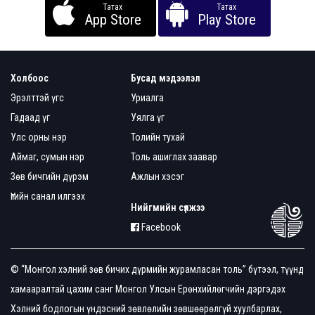
Татах
Татах
App Store
Play Store
Холбоос
Бусад мэдээлэл
Эрэлттэй үгс
Уриалга
Гадаад үг
Уялга үг
Улс орны нэр
Толийн тухай
Аймаг, сумын нэр
Толь ашиглах заавар
Зөв бичгийн дүрэм
Ажлын хэсэг
Үгийн санал илгээх
Нийгмийн сүлжээ
Facebook
© “Монгол хэлний зөв бичих дүрмийн журамласан толь” бүтээл, түүнд
хамааралтай цахим санг Монгол Улсын Ерөнхийлөгчийн дэргэдэх
Хэлний бодлогын үндэсний зөвлөлийн зөвшөөрөлгүй хуулбарлах,