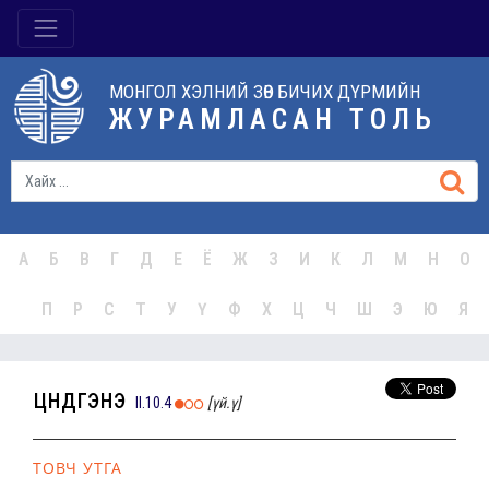
МОНГОЛ ХЭЛНИЙ ЗӨВ БИЧИХ ДҮРМИЙН
ЖУРАМЛАСАН ТОЛЬ
А
Б
В
Г
Д
Е
Ё
Ж
З
И
К
Л
М
Н
О
П
Р
С
Т
У
Ү
Ф
Х
Ц
Ч
Ш
Э
Ю
Я
цүндгэнэ
II.10.4
[үй.ү]
ТОВЧ УТГА