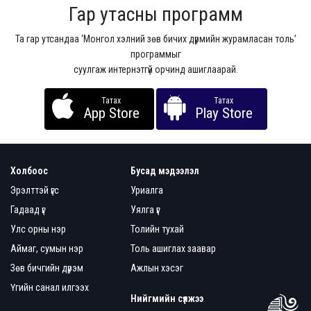
Гар утасны программ
Та гар утсандаа ‘Монгол хэлний зөв бичих дүрмийн журамласан толь’
программыг
суулгаж интернэтгүй орчинд ашиглаарай.
Татах
Татах
App Store
Play Store
Холбоос
Бусад мэдээлэл
Эрэлттэй үгс
Уриалга
Гадаад үг
Уялга үг
Улс орны нэр
Толийн тухай
Аймаг, сумын нэр
Толь ашиглах заавар
Зөв бичгийн дүрэм
Ажлын хэсэг
Үгийн санал илгээх
Нийгмийн сүлжээ