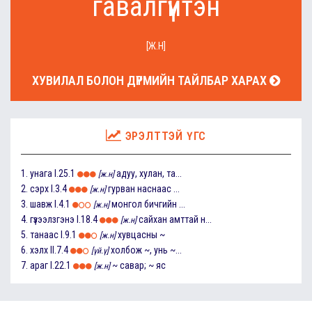
гавалгүйтэн
[Ж.Н]
ХУВИЛАЛ БОЛОН ДҮРМИЙН ТАЙЛБАР ХАРАХ
ЭРЭЛТТЭЙ ҮГС
1.
унага
I.25.1
адуу, хулан, та...
[ж.н]
2.
сэрх
I.3.4
гурван наснаас ...
[ж.н]
3.
шавж
I.4.1
монгол бичгийн ...
[ж.н]
4.
гүзээлзгэнэ
I.18.4
сайхан амттай н...
[ж.н]
5.
танаас
I.9.1
хувцасны ~
[ж.н]
6.
хэлх
II.7.4
холбож ~, унь ~...
[үй.ү]
7.
араг
I.22.1
~ савар; ~ яс
[ж.н]