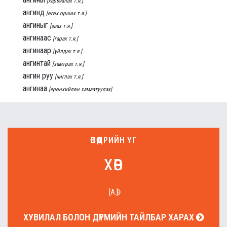
[харьяалах т.я.]
ангинд
[өгөх орших т.я.]
ангиныг
[заах т.я.]
ангинаас
[гарах т.я.]
ангинаар
[үйлдэх т.я.]
ангинтай
[хамтрах т.я.]
ангин руу
[чиглэх т.я.]
ангинаа
[ерөнхийлөн хамаатуулах]
ӨНӨӨДРИЙН ҮГ
хөв
[А.Ө]
ХУВИЛАЛ БОЛОН ДҮРМИЙН ТАЙЛБАР ХАРАХ