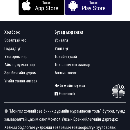
Татах
Татах
App Store
Play Store
Холбоос
Бусад мэдээлэл
Эрэлттэй үгс
Уриалга
Гадаад үг
Уялга үг
Улс орны нэр
Толийн тухай
Аймаг, сумын нэр
Толь ашиглах заавар
Зөв бичгийн дүрэм
Ажлын хэсэг
Үгийн санал илгээх
Нийгмийн сүлжээ
Facebook
© “Монгол хэлний зөв бичих дүрмийн журамласан толь” бүтээл, түүнд
хамааралтай цахим санг Монгол Улсын Ерөнхийлөгчийн дэргэдэх
Хэлний бодлогын үндэсний зөвлөлийн зөвшөөрөлгүй хуулбарлах,