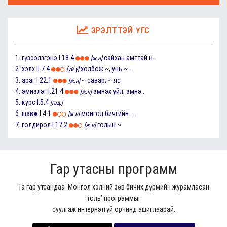
ЭРЭЛТТЭЙ ҮГС
1.
гүзээлзгэнэ
I.18.4
сайхан амттай н...
[ж.н]
2.
хэлх
II.7.4
холбож ~, унь ~...
[үй.ү]
3.
араг
I.22.1
~ савар; ~ яс
[ж.н]
4.
эмнэлэг
I.21.4
эмнэх үйл; эмнэ...
[ж.н]
5.
курс
I.5.4
[гад.]
6.
шавж
I.4.1
монгол бичгийн ...
[ж.н]
7.
голдирол
I.17.2
голын ~
[ж.н]
Гар утасны программ
Та гар утсандаа ‘Монгол хэлний зөв бичих дүрмийн журамласан
толь’ программыг
суулгаж интернэтгүй орчинд ашиглаарай.