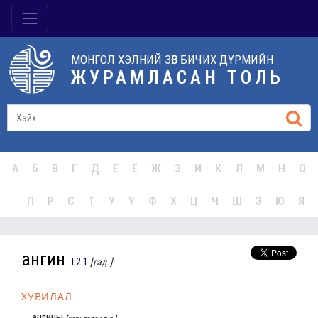
МОНГОЛ ХЭЛНИЙ ЗӨВ БИЧИХ ДҮРМИЙН
ЖУРАМЛАСАН ТОЛЬ
А
Б
В
Г
Д
Е
Ё
Ж
З
И
К
Л
М
Н
О
П
Р
С
Т
У
Ү
Ф
Х
Ц
Ч
Ш
Э
Ю
Я
ангин
I.2.1
[гад.]
ХУВИЛАЛ
ангины