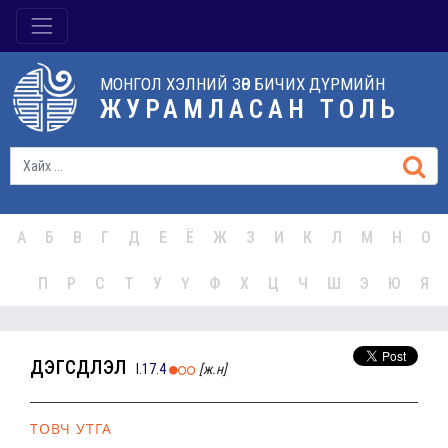
МОНГОЛ ХЭЛНИЙ ЗӨВ БИЧИХ ДҮРМИЙН
ЖУРАМЛАСАН ТОЛЬ
А
Б
В
Г
Д
Е
Ё
Ж
З
И
К
Л
М
Н
О
П
Р
С
Т
У
Ү
Ф
Х
Ц
Ч
Ш
Э
Ю
Я
дэгсдүүлэл
I.17.4
[ж.н]
ТОВЧ УТГА