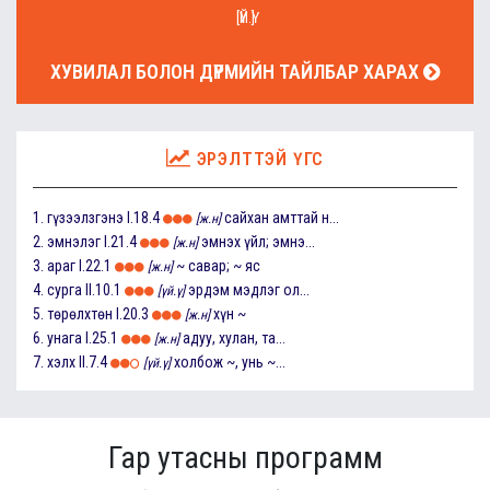
[ҮЙ.Ү]
ХУВИЛАЛ БОЛОН ДҮРМИЙН ТАЙЛБАР ХАРАХ
ЭРЭЛТТЭЙ ҮГС
1.
гүзээлзгэнэ
I.18.4
сайхан амттай н...
[ж.н]
2.
эмнэлэг
I.21.4
эмнэх үйл; эмнэ...
[ж.н]
3.
араг
I.22.1
~ савар; ~ яс
[ж.н]
4.
сурга
II.10.1
эрдэм мэдлэг ол...
[үй.ү]
5.
төрөлхтөн
I.20.3
хүн ~
[ж.н]
6.
унага
I.25.1
адуу, хулан, та...
[ж.н]
7.
хэлх
II.7.4
холбож ~, унь ~...
[үй.ү]
Гар утасны программ