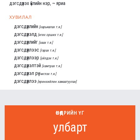
дэгсдүүлэх үйлийн нэр, ~ яриа
ХУВИЛАЛ
дэгсдүүллийн
[харьяалах т.я.]
дэгсдүүлэлд
[өгөх орших т.я.]
дэгсдүүллийг
[заах т.я.]
дэгсдүүллээс
[гарах т.я.]
дэгсдүүллээр
[үйлдэх т.я.]
дэгсдүүлэлтэй
[хамтрах т.я.]
дэгсдүүлэл рүү
[чиглэх т.я.]
дэгсдүүллээ
[ерөнхийлөн хамаатуулах]
ӨНӨӨДРИЙН ҮГ
улбарт