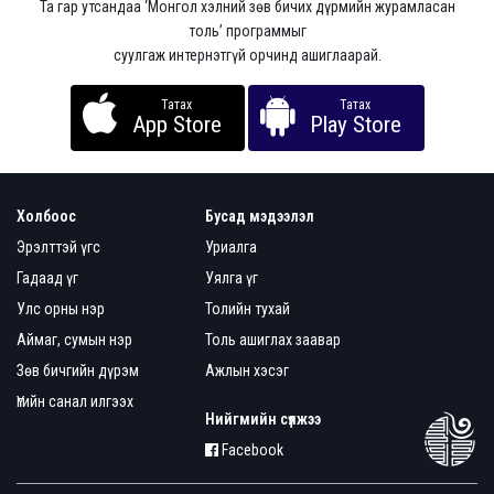
Та гар утсандаа ‘Монгол хэлний зөв бичих дүрмийн журамласан
толь’ программыг
суулгаж интернэтгүй орчинд ашиглаарай.
Татах
Татах
App Store
Play Store
Холбоос
Бусад мэдээлэл
Эрэлттэй үгс
Уриалга
Гадаад үг
Уялга үг
Улс орны нэр
Толийн тухай
Аймаг, сумын нэр
Толь ашиглах заавар
Зөв бичгийн дүрэм
Ажлын хэсэг
Үгийн санал илгээх
Нийгмийн сүлжээ
Facebook