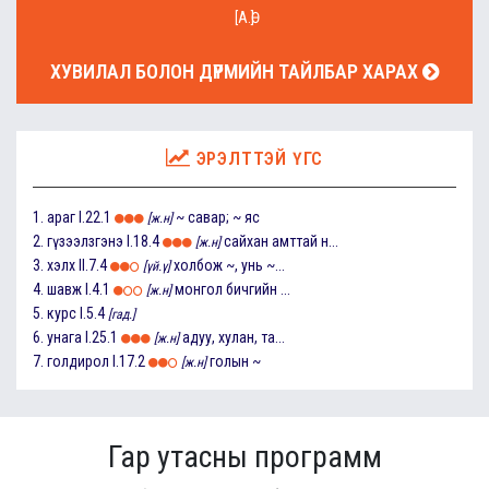
[А.Ө]
ХУВИЛАЛ БОЛОН ДҮРМИЙН ТАЙЛБАР ХАРАХ
ЭРЭЛТТЭЙ ҮГС
1.
араг
I.22.1
~ савар; ~ яс
[ж.н]
2.
гүзээлзгэнэ
I.18.4
сайхан амттай н...
[ж.н]
3.
хэлх
II.7.4
холбож ~, унь ~...
[үй.ү]
4.
шавж
I.4.1
монгол бичгийн ...
[ж.н]
5.
курс
I.5.4
[гад.]
6.
унага
I.25.1
адуу, хулан, та...
[ж.н]
7.
голдирол
I.17.2
голын ~
[ж.н]
Гар утасны программ