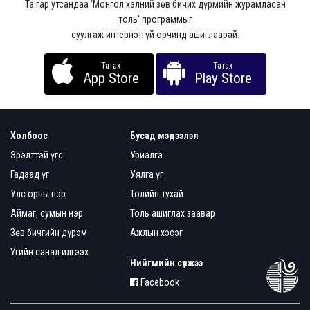
Та гар утсандаа ‘Монгол хэлний зөв бичих дүрмийн журамласан
толь’ программыг
суулгаж интернэтгүй орчинд ашиглаарай.
Татах
Татах
App Store
Play Store
Холбоос
Бусад мэдээлэл
Эрэлттэй үгс
Уриалга
Гадаад үг
Уялга үг
Улс орны нэр
Толийн тухай
Аймаг, сумын нэр
Толь ашиглах заавар
Зөв бичгийн дүрэм
Ажлын хэсэг
Үгийн санал илгээх
Нийгмийн сүлжээ
Facebook