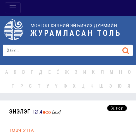
МОНГОЛ ХЭЛНИЙ ЗӨВ БИЧИХ ДҮРМИЙН
ЖУРАМЛАСАН ТОЛЬ
А
Б
В
Г
Д
Е
Ё
Ж
З
И
К
Л
М
Н
О
П
Р
С
Т
У
Ү
Ф
Х
Ц
Ч
Ш
Э
Ю
Я
энэлэг
I.21.4
[ж.н]
ТОВЧ УТГА