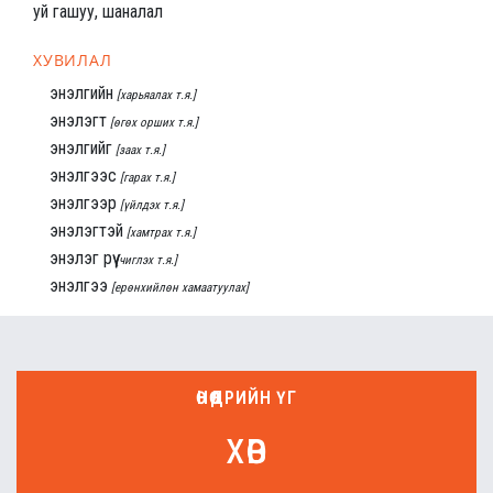
уй гашуу, шаналал
ХУВИЛАЛ
энэлгийн
[харьяалах т.я.]
энэлэгт
[өгөх орших т.я.]
энэлгийг
[заах т.я.]
энэлгээс
[гарах т.я.]
энэлгээр
[үйлдэх т.я.]
энэлэгтэй
[хамтрах т.я.]
энэлэг рүү
[чиглэх т.я.]
энэлгээ
[ерөнхийлөн хамаатуулах]
ӨНӨӨДРИЙН ҮГ
хөв