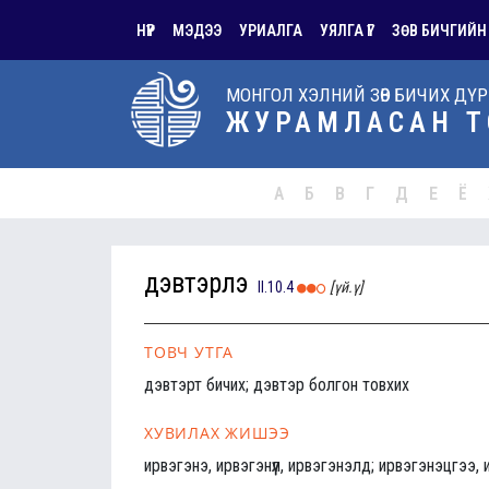
НҮҮР
МЭДЭЭ
УРИАЛГА
УЯЛГА ҮГ
ЗӨВ БИЧГИЙН
МОНГОЛ ХЭЛНИЙ ЗӨВ БИЧИХ ДҮ
ЖУРАМЛАСАН Т
А
Б
В
Г
Д
Е
Ё
дэвтэрлэ
II.10.4
[үй.ү]
ТОВЧ УТГА
дэвтэрт бичих; дэвтэр болгон товхих
ХУВИЛАХ ЖИШЭЭ
ирвэгэнэ, ирвэгэнүүл, ирвэгэнэлд; ирвэгэнэцгээ,