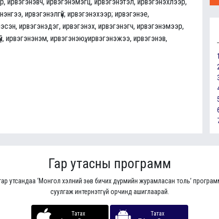
р, ирвэгэнэвч, ирвэгэнэмэгц, ирвэгэнэтэл, ирвэгэнэхлээр,
энэнгээ, ирвэгэнэлгүй; ирвэгэнэхээр; ирвэгэнэе,
эсэн, ирвэгэнэдэг, ирвэгэнэх, ирвэгэнэгч, ирвэгэнэмээр,
й, ирвэгэнэнэм, ирвэгэнэюү, ирвэгэнэжээ, ирвэгэнэв,
Гар утасны программ
гар утсандаа ‘Монгол хэлний зөв бичих дүрмийн журамласан толь’ програ
суулгаж интернэтгүй орчинд ашиглаарай.
Татах
Татах