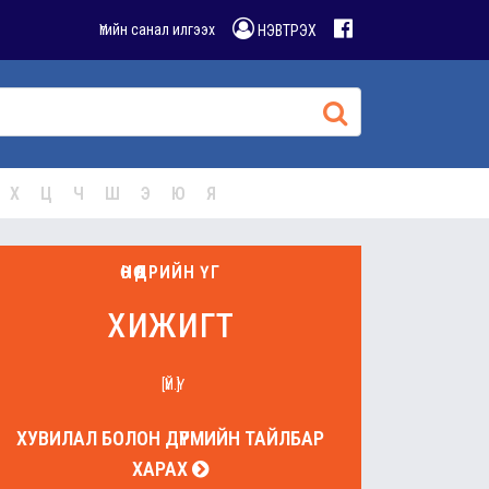
Үгийн санал илгээх
НЭВТРЭХ
Х
Ц
Ч
Ш
Э
Ю
Я
ӨНӨӨДРИЙН ҮГ
хижигт
[ҮЙ.Ү]
ХУВИЛАЛ БОЛОН ДҮРМИЙН ТАЙЛБАР
ХАРАХ