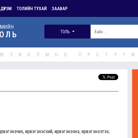
 ДҮРЭМ
ТОЛИЙН ТУХАЙ
ЗААВАР
РМИЙН
ТОЛЬ
ОЛЬ
Ж
З
И
К
Л
М
Н
О
П
Р
С
Т
У
Ү
Ф
 ирвэгэнэчих, ирвэгэнэсхий, ирвэгэнэзнэ, ирвэгэнээтэх;