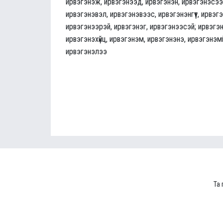
ирвэгэнэж, ирвэгэнээд, ирвэгэнэн, ирвэгэнэсээ
ирвэгэнэвэл, ирвэгэнэвээс, ирвэгэнэнгүүт, ирвэг
ирвэгэнээрэй, ирвэгэнэг, ирвэгэнээсэй; ирвэгэн
ирвэгэнэхүйц, ирвэгэнэм, ирвэгэнэнэ, ирвэгэнэмү
ирвэгэнэлээ
Та 