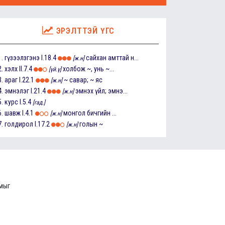
ЭРЭЛТТЭЙ ҮГС
1.
гүзээлзгэнэ
I.18.4
сайхан амттай н...
[ж.н]
2.
хэлх
II.7.4
холбож ~, унь ~...
[үй.ү]
3.
араг
I.22.1
~ савар; ~ яс
[ж.н]
4.
эмнэлэг
I.21.4
эмнэх үйл; эмнэ...
[ж.н]
5.
курс
I.5.4
[гад.]
6.
шавж
I.4.1
монгол бичгийн ...
[ж.н]
7.
голдирол
I.17.2
голын ~
[ж.н]
ммыг