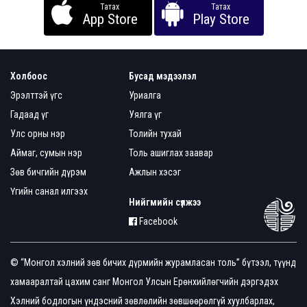
Татах
Татах
App Store
Play Store
Холбоос
Бусад мэдээлэл
Эрэлттэй үгс
Уриалга
Гадаад үг
Уялга үг
Улс орны нэр
Толийн тухай
Аймаг, сумын нэр
Толь ашиглах заавар
Зөв бичгийн дүрэм
Ажлын хэсэг
Үгийн санал илгээх
Нийгмийн сүлжээ
Facebook
© “Монгол хэлний зөв бичих дүрмийн журамласан толь” бүтээл, түүнд
хамааралтай цахим санг Монгол Улсын Ерөнхийлөгчийн дэргэдэх
Хэлний бодлогын үндэсний зөвлөлийн зөвшөөрөлгүй хуулбарлах,