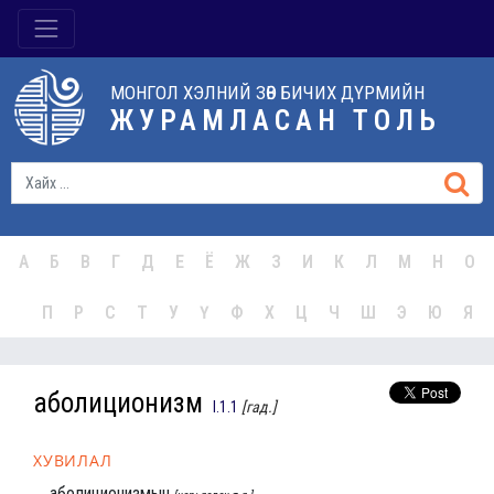
МОНГОЛ ХЭЛНИЙ ЗӨВ БИЧИХ ДҮРМИЙН
ЖУРАМЛАСАН ТОЛЬ
А
Б
В
Г
Д
Е
Ё
Ж
З
И
К
Л
М
Н
О
П
Р
С
Т
У
Ү
Ф
Х
Ц
Ч
Ш
Э
Ю
Я
аболиционизм
I.1.1
[гад.]
ХУВИЛАЛ
аболиционизмын