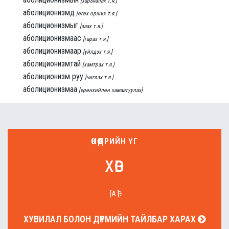
[харьяалах т.я.]
аболиционизмд
[өгөх орших т.я.]
аболиционизмыг
[заах т.я.]
аболиционизмаас
[гарах т.я.]
аболиционизмаар
[үйлдэх т.я.]
аболиционизмтай
[хамтрах т.я.]
аболиционизм руу
[чиглэх т.я.]
аболиционизмаа
[ерөнхийлөн хамаатуулах]
ӨНӨӨДРИЙН ҮГ
хөв
[А.Ө]
ХУВИЛАЛ БОЛОН ДҮРМИЙН ТАЙЛБАР ХАРАХ