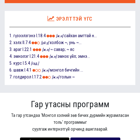
ЭРЭЛТТЭЙ ҮГС
1.
гүзээлзгэнэ
I.18.4
сайхан амттай н...
[ж.н]
2.
хэлх
II.7.4
холбож ~, унь ~...
[үй.ү]
3.
араг
I.22.1
~ савар; ~ яс
[ж.н]
4.
эмнэлэг
I.21.4
эмнэх үйл; эмнэ...
[ж.н]
5.
курс
I.5.4
[гад.]
6.
шавж
I.4.1
монгол бичгийн ...
[ж.н]
7.
голдирол
I.17.2
голын ~
[ж.н]
Гар утасны программ
Та гар утсандаа ‘Монгол хэлний зөв бичих дүрмийн журамласан
толь’ программыг
суулгаж интернэтгүй орчинд ашиглаарай.