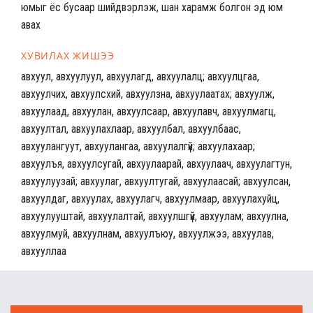
юмыг ёс бусаар шийдвэрлэж, шан харамж болгон эд юм
авах
ХУВИЛАХ ЖИШЭЭ
авхуул, авхуулуул, авхуулагд, авхуулалц; авхуулцгаа,
авхуулчих, авхуулсхий, авхуулзна, авхуулаатах; авхуулж,
авхуулаад, авхуулан, авхуулсаар, авхуулавч, авхуулмагц,
авхуултал, авхуулахлаар, авхуулбал, авхуулбаас,
авхуулангуут, авхуулангаа, авхуулалгүй; авхуулахаар;
авхуулъя, авхуулсугай, авхуулаарай, авхуулаач, авхуулагтун,
авхуулуузай; авхуулаг, авхуултугай, авхуулаасай; авхуулсан,
авхуулдаг, авхуулах, авхуулагч, авхуулмаар, авхуулахуйц,
авхуулууштай, авхуулалтай, авхуулшгүй, авхуулам; авхуулна,
авхуулмуй, авхуулнам, авхуулъюу, авхуулжээ, авхуулав,
авхууллаа