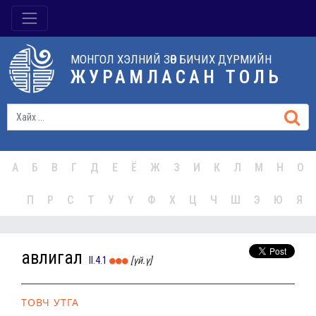
МОНГОЛ ХЭЛНИЙ ЗӨВ БИЧИХ ДҮРМИЙН
ЖУРАМЛАСАН ТОЛЬ
А
Б
В
Г
Д
Е
Ё
Ж
З
И
К
Л
М
Н
О
П
Р
С
Т
У
Ү
Ф
Х
Ц
Ч
Ш
Э
Ю
Я
авлигал
II.4.1
[үй.ү]
ТОВЧ УТГА