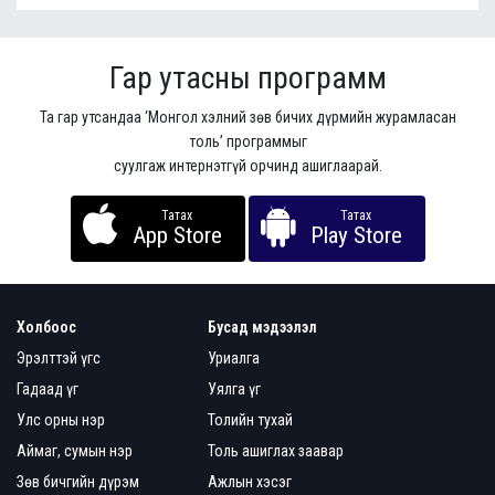
Гар утасны программ
Та гар утсандаа ‘Монгол хэлний зөв бичих дүрмийн журамласан
толь’ программыг
суулгаж интернэтгүй орчинд ашиглаарай.
Татах
Татах
App Store
Play Store
Холбоос
Бусад мэдээлэл
Эрэлттэй үгс
Уриалга
Гадаад үг
Уялга үг
Улс орны нэр
Толийн тухай
Аймаг, сумын нэр
Толь ашиглах заавар
Зөв бичгийн дүрэм
Ажлын хэсэг