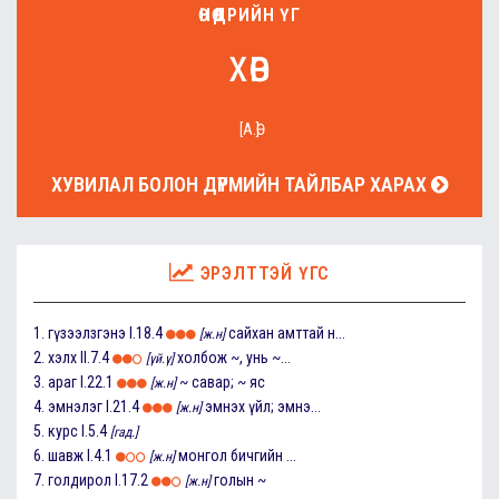
ӨНӨӨДРИЙН ҮГ
хөв
[А.Ө]
ХУВИЛАЛ БОЛОН ДҮРМИЙН ТАЙЛБАР ХАРАХ
ЭРЭЛТТЭЙ ҮГС
1.
гүзээлзгэнэ
I.18.4
сайхан амттай н...
[ж.н]
2.
хэлх
II.7.4
холбож ~, унь ~...
[үй.ү]
3.
араг
I.22.1
~ савар; ~ яс
[ж.н]
4.
эмнэлэг
I.21.4
эмнэх үйл; эмнэ...
[ж.н]
5.
курс
I.5.4
[гад.]
6.
шавж
I.4.1
монгол бичгийн ...
[ж.н]
7.
голдирол
I.17.2
голын ~
[ж.н]