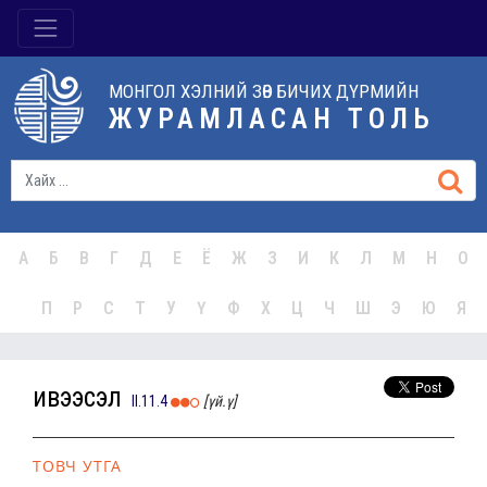
МОНГОЛ ХЭЛНИЙ ЗӨВ БИЧИХ ДҮРМИЙН
ЖУРАМЛАСАН ТОЛЬ
А
Б
В
Г
Д
Е
Ё
Ж
З
И
К
Л
М
Н
О
П
Р
С
Т
У
Ү
Ф
Х
Ц
Ч
Ш
Э
Ю
Я
ивээсэл
II.11.4
[үй.ү]
ТОВЧ УТГА