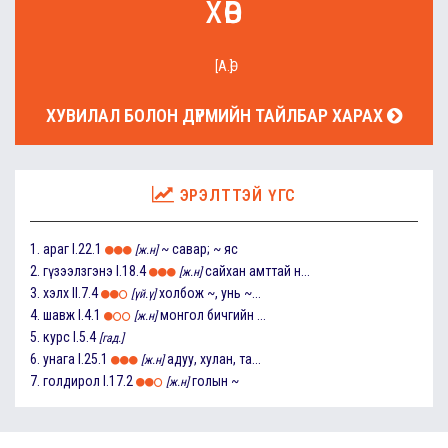
хөв
[А.Ө]
ХУВИЛАЛ БОЛОН ДҮРМИЙН ТАЙЛБАР ХАРАХ
ЭРЭЛТТЭЙ ҮГС
1.
араг
I.22.1
~ савар; ~ яс
[ж.н]
2.
гүзээлзгэнэ
I.18.4
сайхан амттай н...
[ж.н]
3.
хэлх
II.7.4
холбож ~, унь ~...
[үй.ү]
4.
шавж
I.4.1
монгол бичгийн ...
[ж.н]
5.
курс
I.5.4
[гад.]
6.
унага
I.25.1
адуу, хулан, та...
[ж.н]
7.
голдирол
I.17.2
голын ~
[ж.н]