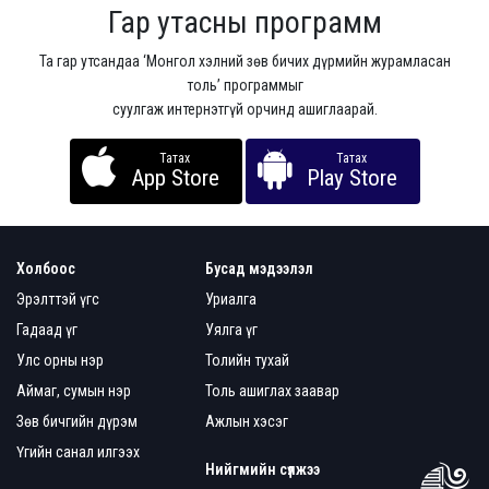
Гар утасны программ
Та гар утсандаа ‘Монгол хэлний зөв бичих дүрмийн журамласан
толь’ программыг
суулгаж интернэтгүй орчинд ашиглаарай.
Татах
Татах
App Store
Play Store
Холбоос
Бусад мэдээлэл
Эрэлттэй үгс
Уриалга
Гадаад үг
Уялга үг
Улс орны нэр
Толийн тухай
Аймаг, сумын нэр
Толь ашиглах заавар
Зөв бичгийн дүрэм
Ажлын хэсэг
Үгийн санал илгээх
Нийгмийн сүлжээ