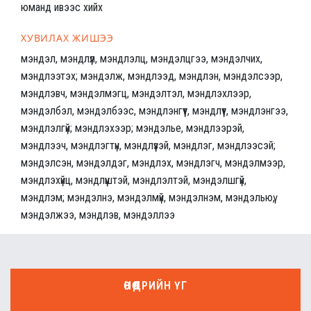
юманд ивээс хийх
ХУВИЛАХ ЖИШЭЭ
мэндэл, мэндлүүл, мэндлэлц, мэндэлцгээ, мэндэлчих,
мэндлээтэх; мэндэлж, мэндлээд, мэндлэн, мэндэлсээр,
мэндлэвч, мэндэлмэгц, мэндэлтэл, мэндлэхлээр,
мэндэлбэл, мэндэлбээс, мэндлэнгүүт, мэндлүүт, мэндлэнгээ,
мэндлэлгүй; мэндлэхээр; мэндэлье, мэндлээрэй,
мэндлээч, мэндлэгтүн, мэндлүүзэй, мэндлэг, мэндлээсэй;
мэндэлсэн, мэндэлдэг, мэндлэх, мэндлэгч, мэндэлмээр,
мэндлэхүйц, мэндлүүштэй, мэндлэлтэй, мэндэлшгүй,
мэндлэм; мэндэлнэ, мэндэлмүй, мэндэлнэм, мэндэльюү,
мэндэлжээ, мэндлэв, мэндэллээ
ӨНӨӨДРИЙН ҮГ