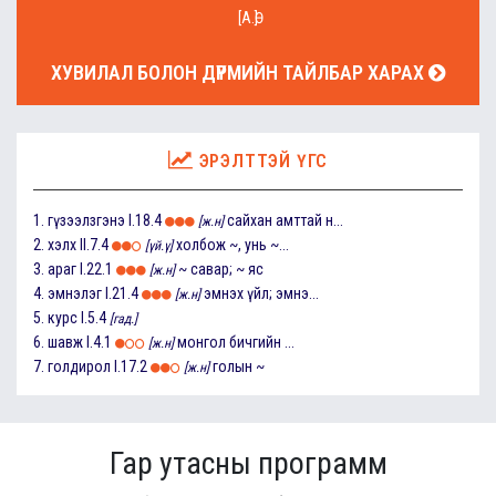
[А.Ө]
ХУВИЛАЛ БОЛОН ДҮРМИЙН ТАЙЛБАР ХАРАХ
ЭРЭЛТТЭЙ ҮГС
1.
гүзээлзгэнэ
I.18.4
сайхан амттай н...
[ж.н]
2.
хэлх
II.7.4
холбож ~, унь ~...
[үй.ү]
3.
араг
I.22.1
~ савар; ~ яс
[ж.н]
4.
эмнэлэг
I.21.4
эмнэх үйл; эмнэ...
[ж.н]
5.
курс
I.5.4
[гад.]
6.
шавж
I.4.1
монгол бичгийн ...
[ж.н]
7.
голдирол
I.17.2
голын ~
[ж.н]
Гар утасны программ