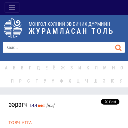
МОНГОЛ ХЭЛНИЙ ЗӨВ БИЧИХ ДҮРМИЙН
ЖУРАМЛАСАН ТОЛЬ
А
Б
В
Г
Д
Е
Ё
Ж
З
И
К
Л
М
Н
О
П
Р
С
Т
У
Ү
Ф
Х
Ц
Ч
Ш
Э
Ю
Я
ээрэгч
I.4.4
[ж.н]
ТОВЧ УТГА