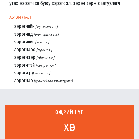
утас ээрэгч хүн буюу хэрэгсэл; ээрэн хэрж саатуулагч
ХУВИЛАЛ
ээрэгчийн
[харьяалах т.я.]
ээрэгчид
[өгөх орших т.я.]
ээрэгчийг
[заах т.я.]
ээрэгчээс
[гарах т.я.]
ээрэгчээр
[үйлдэх т.я.]
ээрэгчтэй
[хамтрах т.я.]
ээрэгч рүү
[чиглэх т.я.]
ээрэгчээ
[ерөнхийлөн хамаатуулах]
ӨНӨӨДРИЙН ҮГ
хөв