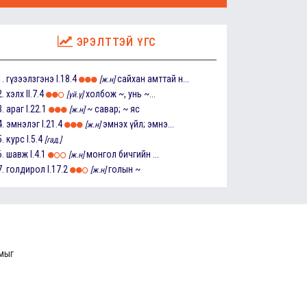
ЭРЭЛТТЭЙ ҮГС
1.
гүзээлзгэнэ
I.18.4
сайхан амттай н...
[ж.н]
2.
хэлх
II.7.4
холбож ~, унь ~...
[үй.ү]
3.
араг
I.22.1
~ савар; ~ яс
[ж.н]
4.
эмнэлэг
I.21.4
эмнэх үйл; эмнэ...
[ж.н]
5.
курс
I.5.4
[гад.]
6.
шавж
I.4.1
монгол бичгийн ...
[ж.н]
7.
голдирол
I.17.2
голын ~
[ж.н]
ммыг