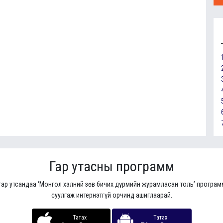
Гар утасны программ
гар утсандаа ‘Монгол хэлний зөв бичих дүрмийн журамласан толь’ програ
суулгаж интернэтгүй орчинд ашиглаарай.
Татах
Татах