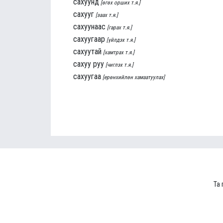
сахуунд
[өгөх орших т.я.]
сахууг
[заах т.я.]
сахуунаас
[гарах т.я.]
сахуугаар
[үйлдэх т.я.]
сахуутай
[хамтрах т.я.]
сахуу руу
[чиглэх т.я.]
сахуугаа
[ерөнхийлөн хамаатуулах]
Та 