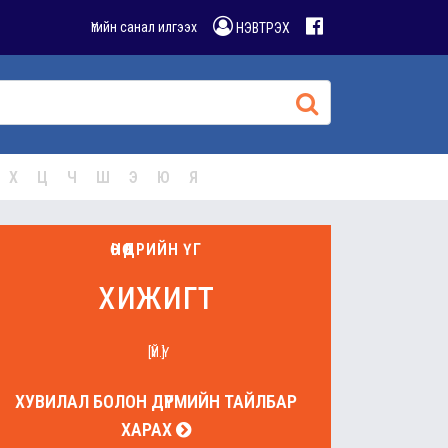
Үгийн санал илгээх
НЭВТРЭХ
Х
Ц
Ч
Ш
Э
Ю
Я
ӨНӨӨДРИЙН ҮГ
хижигт
[ҮЙ.Ү]
ХУВИЛАЛ БОЛОН ДҮРМИЙН ТАЙЛБАР
ХАРАХ