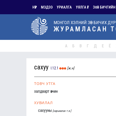
НҮҮР
МЭДЭЭ
УРИАЛГА
УЯЛГА ҮГ
ЗӨВ БИЧГИЙН
МОНГОЛ ХЭЛНИЙ ЗӨВ БИЧИХ ДҮ
ЖУРАМЛАСАН Т
А
Б
В
Г
Д
Е
Ё
сахуу
I.12.1
[ж.н]
ТОВЧ УТГА
халдварт өвчин
ХУВИЛАЛ
сахууны
[харьяалах т.я.]