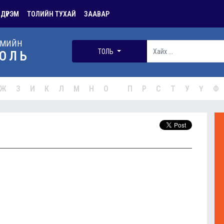
 ДҮРЭМ
ТОЛИЙН ТУХАЙ
ЗААВАР
РМИЙН
ТОЛЬ
ОЛЬ
Ж
З
И
К
Л
М
Н
О
П
Р
С
Т
У
Ү
Ф